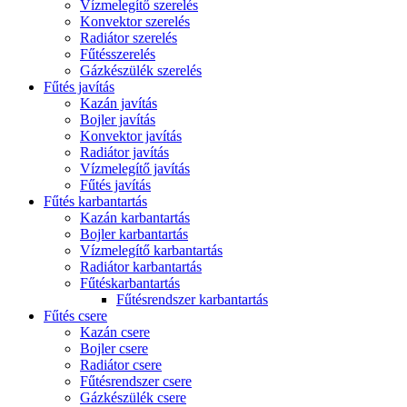
Vízmelegítő szerelés
Konvektor szerelés
Radiátor szerelés
Fűtésszerelés
Gázkészülék szerelés
Fűtés javítás
Kazán javítás
Bojler javítás
Konvektor javítás
Radiátor javítás
Vízmelegítő javítás
Fűtés javítás
Fűtés karbantartás
Kazán karbantartás
Bojler karbantartás
Vízmelegítő karbantartás
Radiátor karbantartás
Fűtéskarbantartás
Fűtésrendszer karbantartás
Fűtés csere
Kazán csere
Bojler csere
Radiátor csere
Fűtésrendszer csere
Gázkészülék csere