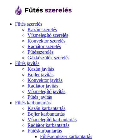
Fűtés szerelés
Kazán szerelés
Vízmelegítő szerelés
Konvektor szerelés
Radiátor szerelés
Fűtésszerelés
Gázkészülék szerelés
Fűtés javítás
Kazán javítás
Bojler javítás
Konvektor javítás
Radiátor javítás
Vízmelegítő javítás
Fűtés javítás
Fűtés karbantartás
Kazán karbantartás
Bojler karbantartás
Vízmelegítő karbantartás
Radiátor karbantartás
Fűtéskarbantartás
Fűtésrendszer karbantartás