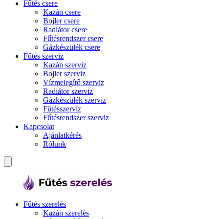
Fűtés csere
Kazán csere
Bojler csere
Radiátor csere
Fűtésrendszer csere
Gázkészülék csere
Fűtés szerviz
Kazán szerviz
Bojler szerviz
Vízmelegítő szerviz
Radiátor szerviz
Gázkészülék szerviz
Fűtésszerviz
Fűtésrendszer szerviz
Kapcsolat
Ajánlatkérés
Rólunk
Fűtés szerelés
Kazán szerelés