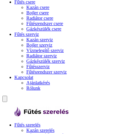
Fűtés csere
Kazán csere
Bojler csere
Radiátor csere
Fűtésrendszer csere
Gázkészülék csere
Fűtés szerviz
Kazán szerviz
Bojler szerviz
Vízmelegítő szerviz
Radiátor szerviz
Gázkészülék szerviz
Fűtésszerviz
Fűtésrendszer szerviz
Kapcsolat
Ajánlatkérés
Rólunk
Fűtés szerelés
Kazán szerelés