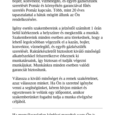
bojler, konvektor, vízmelegítő, és egyéb gázkészülék
szerelését Pomáz és környékén garanciával fűtés
szerelés Pomáz kapcsán. Több, mint 20 éves
tapasztalattal a hátuk mögött állunk az Ön
rendelkezésére.
Igény esetén szakembereink a jelzéstől számított 1 órán
belül kiérkeznek a helyszínre és megkezdik a munkát.
Szakembereink minden esetben arra törekednek, hogy a
lehető legolcsóbban végezzék el a kazán, bojler,
konvektor, vízmelegítő, és egyéb gázkészülék
szerelését. Raktárkészletről biztosított kiváló minőségű
alkatrészekkel felszerelkezve érkeznek ki
munkatársaink, így biztosan el tudják végezni
munkájukat. Munkánkra minden esetben valódi
garanciát biztosítunk.
Válassza a kiváló minőséget és a remek szakértelmet,
azaz válasszon minket. Ha Ön is szeretné igénybe
venni a segítségünket, kérem hívjon minket és
egyeztessen le velünk egy időpontot, amikor
szakemberünket fogadni tudja a munka elvégzése
céljából.
Ha megválaszolatlan kérdései maradtak vagy Ön is