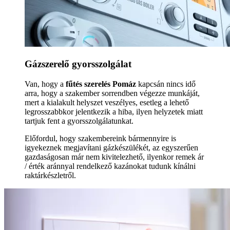
Gázszerelő gyorsszolgálat
Van, hogy a
fűtés szerelés Pomáz
kapcsán nincs idő
arra, hogy a szakember sorrendben végezze munkáját,
mert a kialakult helyszet veszélyes, esetleg a lehető
legrosszabbkor jelentkezik a hiba, ilyen helyzetek miatt
tartjuk fent a gyorsszolgálatunkat.
Előfordul, hogy szakembereink bármennyire is
igyekeznek megjavítani gázkészülékét, az egyszerűen
gazdaságosan már nem kivitelezhető, ilyenkor remek ár
/ érték aránnyal rendelkező kazánokat tudunk kínálni
raktárkészletről.