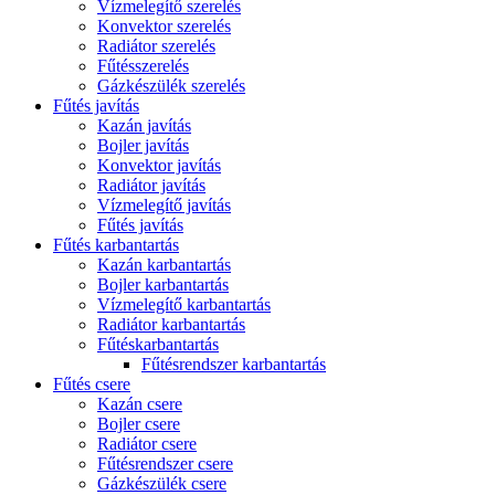
Vízmelegítő szerelés
Konvektor szerelés
Radiátor szerelés
Fűtésszerelés
Gázkészülék szerelés
Fűtés javítás
Kazán javítás
Bojler javítás
Konvektor javítás
Radiátor javítás
Vízmelegítő javítás
Fűtés javítás
Fűtés karbantartás
Kazán karbantartás
Bojler karbantartás
Vízmelegítő karbantartás
Radiátor karbantartás
Fűtéskarbantartás
Fűtésrendszer karbantartás
Fűtés csere
Kazán csere
Bojler csere
Radiátor csere
Fűtésrendszer csere
Gázkészülék csere