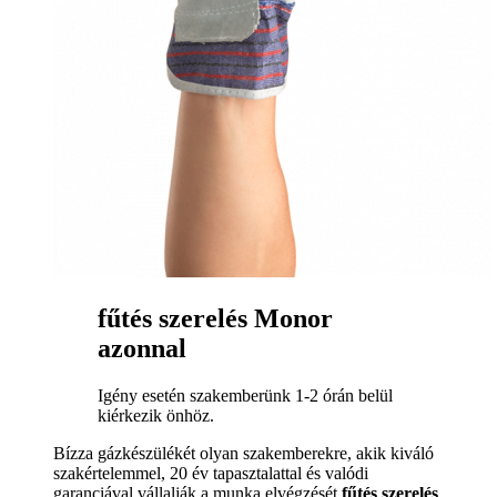
fűtés szerelés Monor
azonnal
Igény esetén szakemberünk 1-2 órán belül
kiérkezik önhöz.
Bízza gázkészülékét olyan szakemberekre, akik kiváló
szakértelemmel, 20 év tapasztalattal és valódi
garanciával vállalják a munka elvégzését
fűtés szerelés