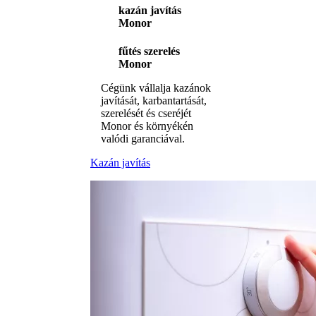
kazán javítás
Monor
fűtés szerelés
Monor
Cégünk vállalja kazánok
javítását, karbantartását,
szerelését és cseréjét
Monor és környékén
valódi garanciával.
Kazán javítás