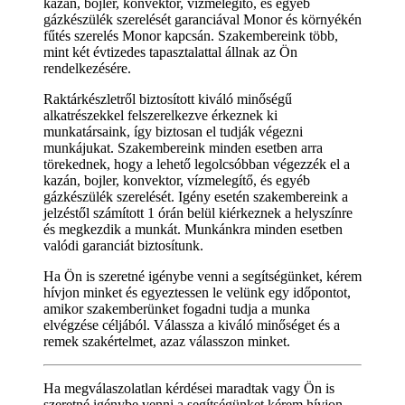
kazán, bojler, konvektor, vízmelegítő, és egyéb
gázkészülék szerelését garanciával Monor és környékén
fűtés szerelés Monor kapcsán. Szakembereink több,
mint két évtizedes tapasztalattal állnak az Ön
rendelkezésére.
Raktárkészletről biztosított kiváló minőségű
alkatrészekkel felszerelkezve érkeznek ki
munkatársaink, így biztosan el tudják végezni
munkájukat. Szakembereink minden esetben arra
törekednek, hogy a lehető legolcsóbban végezzék el a
kazán, bojler, konvektor, vízmelegítő, és egyéb
gázkészülék szerelését. Igény esetén szakembereink a
jelzéstől számított 1 órán belül kiérkeznek a helyszínre
és megkezdik a munkát. Munkánkra minden esetben
valódi garanciát biztosítunk.
Ha Ön is szeretné igénybe venni a segítségünket, kérem
hívjon minket és egyeztessen le velünk egy időpontot,
amikor szakemberünket fogadni tudja a munka
elvégzése céljából. Válassza a kiváló minőséget és a
remek szakértelmet, azaz válasszon minket.
Ha megválaszolatlan kérdései maradtak vagy Ön is
szeretné igénybe venni a segítségünket kérem hívjon