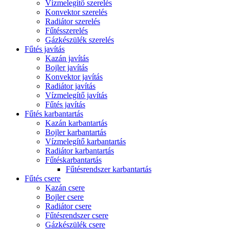
Vízmelegítő szerelés
Konvektor szerelés
Radiátor szerelés
Fűtésszerelés
Gázkészülék szerelés
Fűtés javítás
Kazán javítás
Bojler javítás
Konvektor javítás
Radiátor javítás
Vízmelegítő javítás
Fűtés javítás
Fűtés karbantartás
Kazán karbantartás
Bojler karbantartás
Vízmelegítő karbantartás
Radiátor karbantartás
Fűtéskarbantartás
Fűtésrendszer karbantartás
Fűtés csere
Kazán csere
Bojler csere
Radiátor csere
Fűtésrendszer csere
Gázkészülék csere