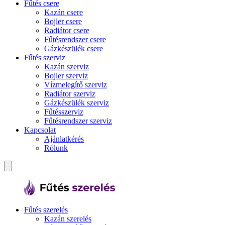
Fűtés csere
Kazán csere
Bojler csere
Radiátor csere
Fűtésrendszer csere
Gázkészülék csere
Fűtés szerviz
Kazán szerviz
Bojler szerviz
Vízmelegítő szerviz
Radiátor szerviz
Gázkészülék szerviz
Fűtésszerviz
Fűtésrendszer szerviz
Kapcsolat
Ajánlatkérés
Rólunk
Fűtés szerelés
Kazán szerelés