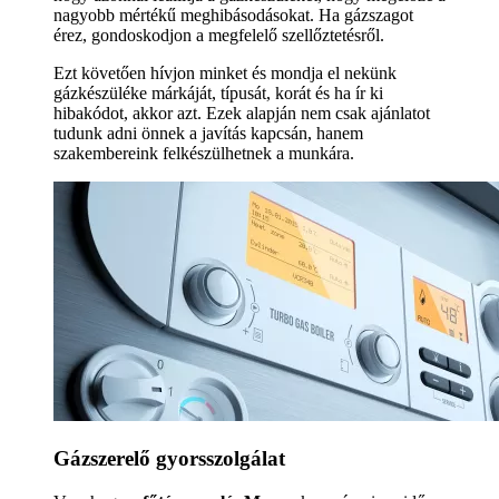
nagyobb mértékű meghibásodásokat. Ha gázszagot
érez, gondoskodjon a megfelelő szellőztetésről.
Ezt követően hívjon minket és mondja el nekünk
gázkészüléke márkáját, típusát, korát és ha ír ki
hibakódot, akkor azt. Ezek alapján nem csak ajánlatot
tudunk adni önnek a javítás kapcsán, hanem
szakembereink felkészülhetnek a munkára.
Gázszerelő gyorsszolgálat