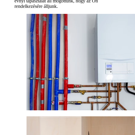
évnyi tapasztalat áll mögöttünk, hogy az Ön
rendelkezésére álljunk.