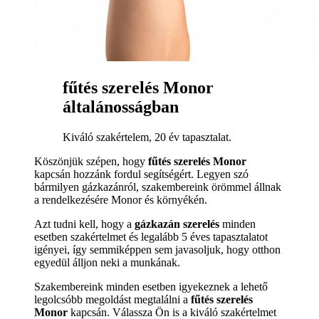
fűtés szerelés Monor
általánosságban
Kiváló szakértelem, 20 év tapasztalat.
Köszönjük szépen, hogy
fűtés szerelés Monor
kapcsán hozzánk fordul segítségért. Legyen szó
bármilyen gázkazánról, szakembereink örömmel állnak
a rendelkezésére Monor és környékén.
Azt tudni kell, hogy a
gázkazán szerelés
minden
esetben szakértelmet és legalább 5 éves tapasztalatot
igényei, így semmiképpen sem javasoljuk, hogy otthon
egyedül álljon neki a munkának.
Szakembereink minden esetben igyekeznek a lehető
legolcsóbb megoldást megtalálni a
fűtés szerelés
Monor
kapcsán. Válassza Ön is a kiváló szakértelmet