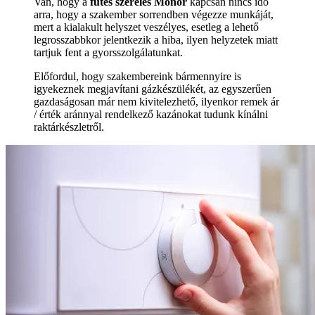
Van, hogy a
fűtés szerelés Monor
kapcsán nincs idő
arra, hogy a szakember sorrendben végezze munkáját,
mert a kialakult helyszet veszélyes, esetleg a lehető
legrosszabbkor jelentkezik a hiba, ilyen helyzetek miatt
tartjuk fent a gyorsszolgálatunkat.
Előfordul, hogy szakembereink bármennyire is
igyekeznek megjavítani gázkészülékét, az egyszerűen
gazdaságosan már nem kivitelezhető, ilyenkor remek ár
/ érték aránnyal rendelkező kazánokat tudunk kínálni
raktárkészletről.