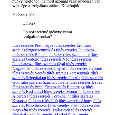
minket telefonon, ha most azonnal vagy rövidesen van
szüksége a szolgáltatásainkra. Köszönjük.
Fűtésszerelők
Címkék
Ön hol szeretné igénybe venni
szolgáltatásunkat?
fűtés szerelés Pest megye
fűtés szerelés Érd
fűtés
szerelés Szigetszentmiklós
fűtés szerelés Dunakeszi
fűtés szerelés Budaörs
fűtés szerelés Szentendre
fűtés
szerelés Gödöllő
fűtés szerelés Vác
fűtés szerelés
Dunaharaszti
fűtés szerelés Gyál
fűtés szerelés
Nagykőrös
fűtés szerelés Cegléd
fűtés szerelés Gyömrő
fűtés szerelés Vecsés
fűtés szerelés Veresegyház
fűtés
szerelés Szigethalom
fűtés szerelés Pomáz
fűtés szerelés
Göd
fűtés szerelés Százhalombatta
fűtés szerelés Dabas
fűtés szerelés Pécel
fűtés szerelés Biatorbágy
fűtés
szerelés Budakeszi
fűtés szerelés Monor
fűtés szerelés
Albertirsa
fűtés szerelés Törökbálint
fűtés szerelés
Kistarcsa
fűtés szerelés Üllő
fűtés szerelés Abony
fűtés
szerelés Pilisvörösvár
fűtés szerelés Pilis
fűtés szerelés
Nagykáta
fűtés szerelés Halásztelek
fűtés szerelés
Budakalász
fűtés szerelés Maglód
fűtés szerelés