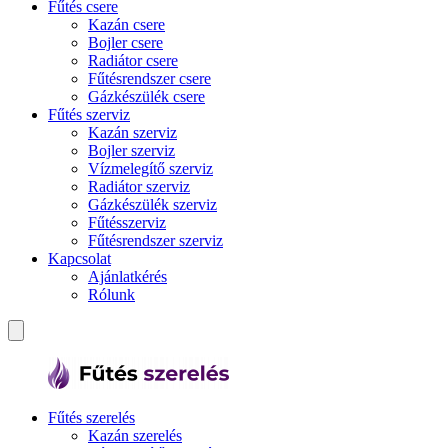
Fűtés csere
Kazán csere
Bojler csere
Radiátor csere
Fűtésrendszer csere
Gázkészülék csere
Fűtés szerviz
Kazán szerviz
Bojler szerviz
Vízmelegítő szerviz
Radiátor szerviz
Gázkészülék szerviz
Fűtésszerviz
Fűtésrendszer szerviz
Kapcsolat
Ajánlatkérés
Rólunk
Fűtés szerelés
Kazán szerelés