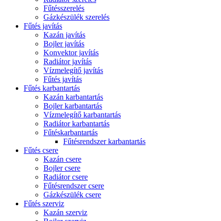
Fűtésszerelés
Gázkészülék szerelés
Fűtés javítás
Kazán javítás
Bojler javítás
Konvektor javítás
Radiátor javítás
Vízmelegítő javítás
Fűtés javítás
Fűtés karbantartás
Kazán karbantartás
Bojler karbantartás
Vízmelegítő karbantartás
Radiátor karbantartás
Fűtéskarbantartás
Fűtésrendszer karbantartás
Fűtés csere
Kazán csere
Bojler csere
Radiátor csere
Fűtésrendszer csere
Gázkészülék csere
Fűtés szerviz
Kazán szerviz