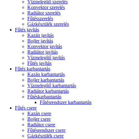
Vízmelegítő szerelés
Konvektor szerelés
Radiátor szerelés
Fűtésszerelés
Gázkészülék szerelés
Fűtés javítás
Kazán javítás
Bojler javítás
Konvektor javítás
Radiátor javítás
Vízmelegítő javítás
Fűtés javítás
Fűtés karbantartás
Kazán karbantartás
Bojler karbantartás
Vízmelegítő karbantartás
Radiátor karbantartás
Fűtéskarbantartás
Fűtésrendszer karbantartás
Fűtés csere
Kazán csere
Bojler csere
Radiátor csere
Fűtésrendszer csere
Gázkészülék csere