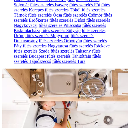
Solymár
fűtés szerelés Isaszeg
fűtés szerelés Fót
fűtés
szerelés Kerepes
fűtés szerelés Tököl
fűtés szerelés
Tárnok
fűtés szerelés Ócsa
fűtés szerelés Csömör
fűtés
szerelés Erdőkertes
fűtés szerelés Diósd
fűtés szerelés
Nagykovácsi
fűtés szerelés Piliscsaba
fűtés szerelés
Kiskunlacháza
fűtés szerelés Sülysáp
fűtés szerelés
Üröm
fűtés szerelés Mogyoród
fűtés szerelés
Dunavarsány
fűtés szerelés Őrbottyán
fűtés szerelés
Páty
fűtés szerelés Nagytarcsa
fűtés szerelés Ráckeve
fűtés szerelés Szada
fűtés szerelés Taksony
fűtés
szerelés Budapest
fűtés szerelés Tahitótfalu
fűtés
szerelés Tápiószecső
fűtés szerelés Tura