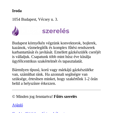
Iroda
1054 Budapest, Vécsey u. 3.
Budapest környékén végzünk konvektorok, bojlerek,
kazánok, vízmelegítők és komplex fűtési rendszerek
karbantartását és javítását. Emellett gázkészülék cseréjét
is vállaljuk. Csapatunk több mint húsz éve kínálja
ügyfélcentrikus szakértelmét és tapasztalatát.
Bármilyen típusú, korú vagy márkájú gázkészüléke
van, számíthat ránk. Ha azonnali segítségre van
szüksége, értesítsen minket, hogy szakértőnk 1-2 órán
belül a helyszínre érkezzen.
© Minden jog fenntartva!
Fűtés szerelés
Ajánló