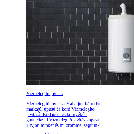
Vízmelegítő javítás
Vízmelegítő javítás - Vállaljuk bármilyen
márkájú, típusú és korú Vízmelegítő
javítását Budapest és környékén
garanciával Vízmelegítő javítás kapcsán.
Hívjon minket és mi örömmel segítünk