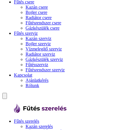
Fűtés csere
Kazán csere
Bojler csere
Radiátor csere
Fűtésrendszer csere
Gázkészülék csere
Fűtés szerviz
Kazán szerviz
Bojler szerviz
Vízmelegítő szerviz
Radiátor szerviz
Gázkészülék szerviz
Fűtésszerviz
Fűtésrendszer szerviz
Kapcsolat
Ajánlatkérés
Rólunk
Fűtés szerelés
Kazán szerelés