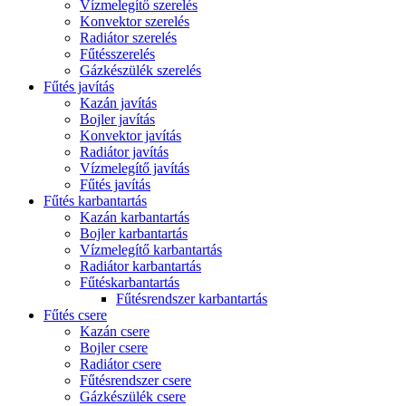
Vízmelegítő szerelés
Konvektor szerelés
Radiátor szerelés
Fűtésszerelés
Gázkészülék szerelés
Fűtés javítás
Kazán javítás
Bojler javítás
Konvektor javítás
Radiátor javítás
Vízmelegítő javítás
Fűtés javítás
Fűtés karbantartás
Kazán karbantartás
Bojler karbantartás
Vízmelegítő karbantartás
Radiátor karbantartás
Fűtéskarbantartás
Fűtésrendszer karbantartás
Fűtés csere
Kazán csere
Bojler csere
Radiátor csere
Fűtésrendszer csere
Gázkészülék csere