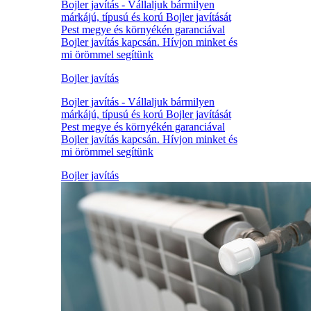
Bojler javítás - Vállaljuk bármilyen
márkájú, típusú és korú Bojler javítását
Pest megye és környékén garanciával
Bojler javítás kapcsán. Hívjon minket és
mi örömmel segítünk
Bojler javítás
Bojler javítás - Vállaljuk bármilyen
márkájú, típusú és korú Bojler javítását
Pest megye és környékén garanciával
Bojler javítás kapcsán. Hívjon minket és
mi örömmel segítünk
Bojler javítás