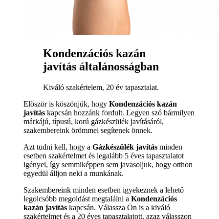
Kondenzációs kazán
javítás általánosságban
Kiváló szakértelem, 20 év tapasztalat.
Először is köszönjük, hogy
Kondenzációs kazán
javítás
kapcsán hozzánk fordult. Legyen szó bármilyen
márkájú, típusú, korú gázkészülék javításáról,
szakembereink örömmel segítenek önnek.
Azt tudni kell, hogy a
Gázkészülék javítás
minden
esetben szakértelmet és legalább 5 éves tapasztalatot
igényei, így semmiképpen sem javasoljuk, hogy otthon
egyedül álljon neki a munkának.
Szakembereink minden esetben igyekeznek a lehető
legolcsóbb megoldást megtalálni a
Kondenzációs
kazán javítás
kapcsán. Válassza Ön is a kiváló
szakértelmet és a 20 éves tapasztalatott, azaz válasszon