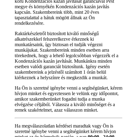
korú Kondenzációs kazán javítását garanciával Pest
megye és környékén Kondenzációs kazán javítás
kapcsán. Szakembereink több, mint 20 éves
tapasztalattal a hátuk mögött állnak az Ön
rendelkezésére.
Raktárkészletről biztosított kiváló minőségű
alkatrészekkel felszerelkezve érkeznek ki
munkatársaink, így biztosan el tudják végezni
munkájukat. Szakembereink minden esetben arra
törekednek, hogy a lehető legolcsóbban végezzék el a
Kondenzációs kazán javítását. Munkánkra minden
esetben valódi garanciát biztosítunk. Igény esetén
szakembereink a jelzéstől számított 1 órán belül
kiérkeznek a helyszínre és megkezdik a munkát.
Ha Ön is szeretné igénybe venni a segítségünket, kérem
hívjon minket és egyeztessen le velünk egy időpontot,
amikor szakemberünket fogadni tudja a munka
elvégzése céljából. Válassza a kiváló minőséget és a
remek szakértelmet, azaz válasszon minket.
Ha megválaszolatlan kérdései maradtak vagy Ön is
szeretné igénybe venni a segítségünket kérem hívjon
minket az év bármelyik napján, a nap
00:00 - 24:00