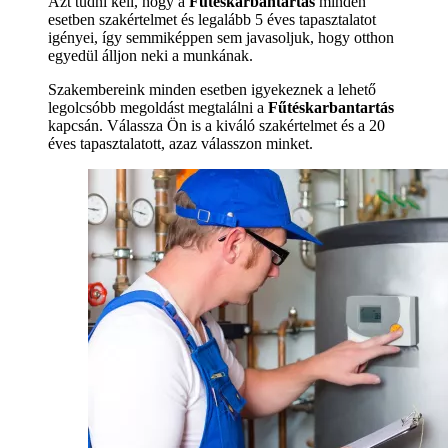
Azt tudni kell, hogy a
Fűtéskarbantartás
minden
esetben szakértelmet és legalább 5 éves tapasztalatot
igényei, így semmiképpen sem javasoljuk, hogy otthon
egyedül álljon neki a munkának.
Szakembereink minden esetben igyekeznek a lehető
legolcsóbb megoldást megtalálni a
Fűtéskarbantartás
kapcsán. Válassza Ön is a kiváló szakértelmet és a 20
éves tapasztalatott, azaz válasszon minket.