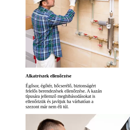
Alkatrészek ellenőrzése
Égősor, égőtér, hőcserélő, biztonságért
felelős berendezések ellenőrzése. A kazán
típusára jellemző meghibásodásokat is
ellenőrizük és javítjuk ha várhatóan a
szezont már nem éli túl.