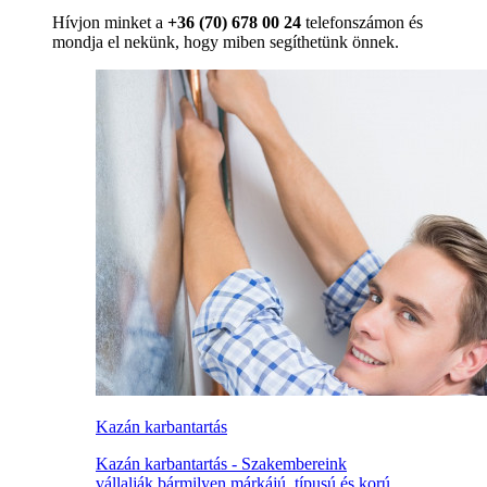
Hívjon minket a
+36 (70) 678 00 24
telefonszámon és
mondja el nekünk, hogy miben segíthetünk önnek.
Kazán karbantartás
Kazán karbantartás - Szakembereink
vállalják bármilyen márkájú, típusú és korú