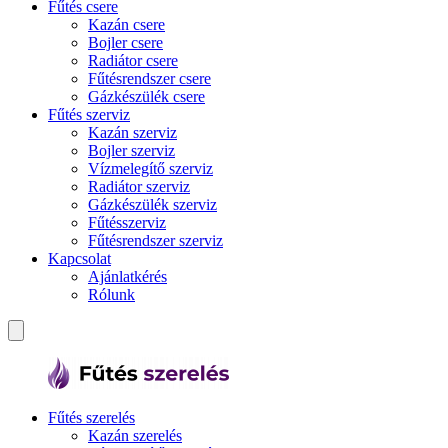
Fűtés csere
Kazán csere
Bojler csere
Radiátor csere
Fűtésrendszer csere
Gázkészülék csere
Fűtés szerviz
Kazán szerviz
Bojler szerviz
Vízmelegítő szerviz
Radiátor szerviz
Gázkészülék szerviz
Fűtésszerviz
Fűtésrendszer szerviz
Kapcsolat
Ajánlatkérés
Rólunk
Fűtés szerelés
Kazán szerelés