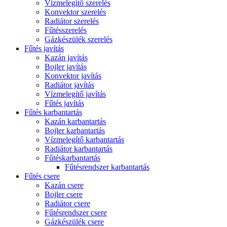
Vízmelegítő szerelés
Konvektor szerelés
Radiátor szerelés
Fűtésszerelés
Gázkészülék szerelés
Fűtés javítás
Kazán javítás
Bojler javítás
Konvektor javítás
Radiátor javítás
Vízmelegítő javítás
Fűtés javítás
Fűtés karbantartás
Kazán karbantartás
Bojler karbantartás
Vízmelegítő karbantartás
Radiátor karbantartás
Fűtéskarbantartás
Fűtésrendszer karbantartás
Fűtés csere
Kazán csere
Bojler csere
Radiátor csere
Fűtésrendszer csere
Gázkészülék csere