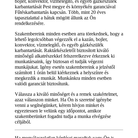
bojler, konvektor, vízmelegítő, és egyéb gázkészülék
karbantartását Pest megye és környékén garanciával
Fűtéskarbantartás kapcsán. Több, mint 20 éves
tapasztalattal a hátuk mögött állunk az Ön
rendelkezésére.
Szakembereink minden esetben arra törekednek, hogy a
lehető legolcsóbban végezzék el a kazán, bojler,
konvektor, vízmelegítő, és egyéb gázkészülék
karbantartását. Raktárkészletről biztosított kiváló
minőségű alkatrészekkel felszerelkezve érkeznek ki
munkatársaink, így biztosan el tudják végezni
munkájukat. Igény esetén szakembereink a jelzéstől
számított 1 órán belül kiérkeznek a helyszínre és
megkezdik a munkát. Munkánkra minden esetben
valódi garanciát biztosítunk.
Válassza a kiváló minőséget és a remek szakértelmet,
azaz válasszon minket. Ha Ön is szeretné igénybe
venni a segítségünket, kérem hívjon minket és
egyeztessen le velünk egy időpontot, amikor
szakemberünket fogadni tudja a munka elvégzése
céljából.
Ha megválaszolatlan kérdései maradtak vagy Ön is