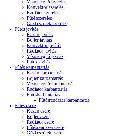
Vízmelegítő szerelés
Konvektor szerelés
Radiátor szerelés
Fűtésszerelés
Gázkészülék szerelés
Fűtés javítás
Kazán javítás
Bojler javítás
Konvektor javítás
Radiátor javítás
Vízmelegítő javítás
Fűtés javítás
Fűtés karbantartás
Kazán karbantartás
Bojler karbantartás
Vízmelegítő karbantartás
Radiátor karbantartás
Fűtéskarbantartás
Fűtésrendszer karbantartás
Fűtés csere
Kazán csere
Bojler csere
Radiátor csere
Fűtésrendszer csere
Gázkészülék csere