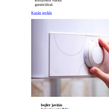
környékén valódi
garanciával.
Kazán javítás
bojler javítás