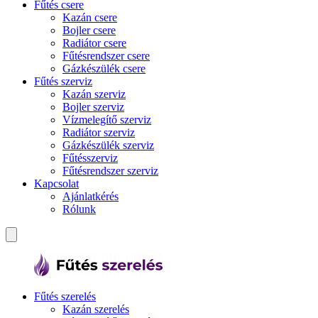
Fűtés csere
Kazán csere
Bojler csere
Radiátor csere
Fűtésrendszer csere
Gázkészülék csere
Fűtés szerviz
Kazán szerviz
Bojler szerviz
Vízmelegítő szerviz
Radiátor szerviz
Gázkészülék szerviz
Fűtésszerviz
Fűtésrendszer szerviz
Kapcsolat
Ajánlatkérés
Rólunk
Fűtés szerelés
Kazán szerelés