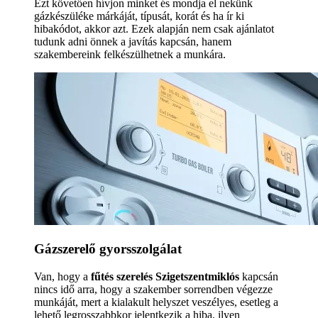
Ezt követően hívjon minket és mondja el nekünk
gázkészüléke márkáját, típusát, korát és ha ír ki
hibakódot, akkor azt. Ezek alapján nem csak ajánlatot
tudunk adni önnek a javítás kapcsán, hanem
szakembereink felkészülhetnek a munkára.
Gázszerelő gyorsszolgálat
Van, hogy a
fűtés szerelés Szigetszentmiklós
kapcsán
nincs idő arra, hogy a szakember sorrendben végezze
munkáját, mert a kialakult helyszet veszélyes, esetleg a
lehető legrosszabbkor jelentkezik a hiba, ilyen