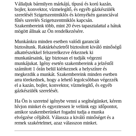
Vállaljuk bármilyen márkájú, típusú és korú kazán,
bojler, konvektor, vízmelegítő, és egyéb gázkészülék
szerelését Szigetszentmiklós és környékén garanciával
fűtés szerelés Szigetszentmiklós kapcsán.
Szakembereink több, mint 20 éves tapasztalattal a hátuk
mögött állnak az Ön rendelkezésére.
Munkánkra minden esetben valódi garanciát
biztosítunk. Raktárkészletről biztosított kiváló minőségű
alkatrészekkel felszerelkezve érkeznek ki
munkatársaink, így biztosan el tudják végezni
munkájukat. Igény esetén szakembereink a jelzéstől
számított 1 órán belül kiérkeznek a helyszínre és
megkezdik a munkát. Szakembereink minden esetben
arra törekednek, hogy a lehető legolcsóbban végezzék
el a kazán, bojler, konvektor, vízmelegítő, és egyéb
gázkészülék szerelését.
Ha Ön is szeretné igénybe venni a segítségünket, kérem
hívjon minket és egyeztessen le velünk egy időpontot,
amikor szakemberünket fogadni tudja a munka
elvégzése céljából. Válassza a kiváló minőséget és a
remek szakértelmet, azaz válasszon minket.