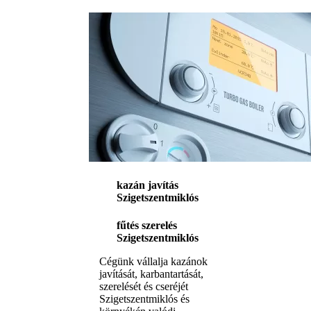
kazán javítás
Szigetszentmiklós
fűtés szerelés
Szigetszentmiklós
Cégünk vállalja kazánok
javítását, karbantartását,
szerelését és cseréjét
Szigetszentmiklós és