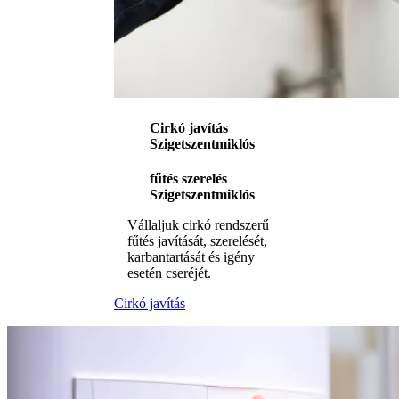
Cirkó javítás
Szigetszentmiklós
fűtés szerelés
Szigetszentmiklós
Vállaljuk cirkó rendszerű
fűtés javítását, szerelését,
karbantartását és igény
esetén cseréjét.
Cirkó javítás