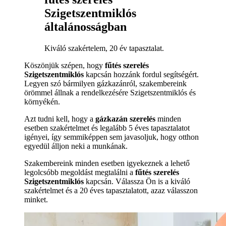
Szigetszentmiklós
általánosságban
Kiváló szakértelem, 20 év tapasztalat.
Köszönjük szépen, hogy
fűtés szerelés
Szigetszentmiklós
kapcsán hozzánk fordul segítségért.
Legyen szó bármilyen gázkazánról, szakembereink
örömmel állnak a rendelkezésére Szigetszentmiklós és
környékén.
Azt tudni kell, hogy a
gázkazán szerelés
minden
esetben szakértelmet és legalább 5 éves tapasztalatot
igényei, így semmiképpen sem javasoljuk, hogy otthon
egyedül álljon neki a munkának.
Szakembereink minden esetben igyekeznek a lehető
legolcsóbb megoldást megtalálni a
fűtés szerelés
Szigetszentmiklós
kapcsán. Válassza Ön is a kiváló
szakértelmet és a 20 éves tapasztalatott, azaz válasszon
minket.