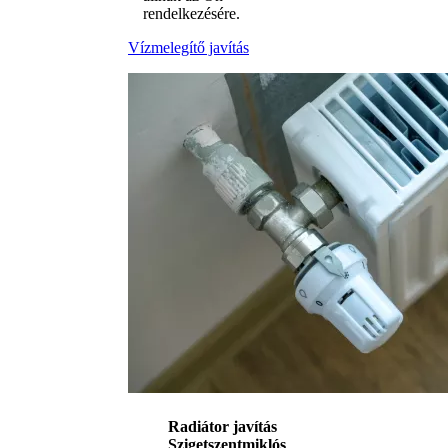
rendelkezésére.
Vízmelegítő javítás
Radiátor javítás
Szigetszentmiklós