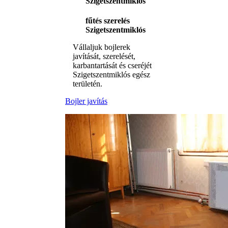
Szigetszentmiklós
fűtés szerelés
Szigetszentmiklós
Vállaljuk bojlerek
javítását, szerelését,
karbantartását és cseréjét
Szigetszentmiklós egész
területén.
Bojler javítás