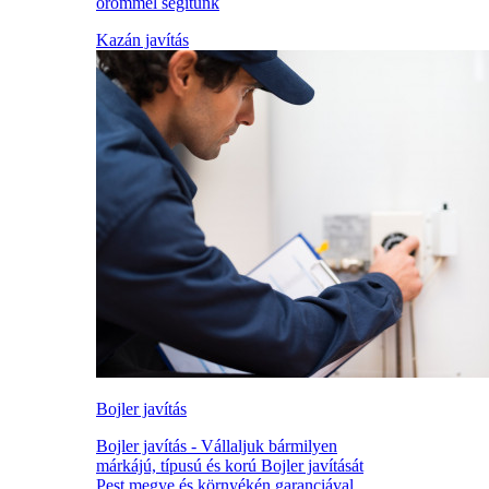
örömmel segítünk
Kazán javítás
Bojler javítás
Bojler javítás - Vállaljuk bármilyen
márkájú, típusú és korú Bojler javítását
Pest megye és környékén garanciával