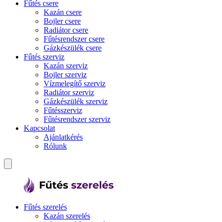
Fűtés csere
Kazán csere
Bojler csere
Radiátor csere
Fűtésrendszer csere
Gázkészülék csere
Fűtés szerviz
Kazán szerviz
Bojler szerviz
Vízmelegítő szerviz
Radiátor szerviz
Gázkészülék szerviz
Fűtésszerviz
Fűtésrendszer szerviz
Kapcsolat
Ajánlatkérés
Rólunk
Fűtés szerelés
Kazán szerelés