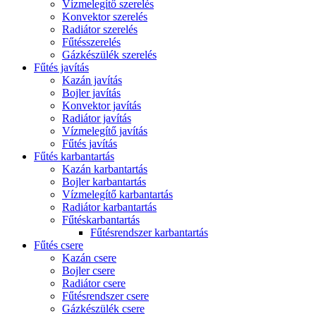
Vízmelegítő szerelés
Konvektor szerelés
Radiátor szerelés
Fűtésszerelés
Gázkészülék szerelés
Fűtés javítás
Kazán javítás
Bojler javítás
Konvektor javítás
Radiátor javítás
Vízmelegítő javítás
Fűtés javítás
Fűtés karbantartás
Kazán karbantartás
Bojler karbantartás
Vízmelegítő karbantartás
Radiátor karbantartás
Fűtéskarbantartás
Fűtésrendszer karbantartás
Fűtés csere
Kazán csere
Bojler csere
Radiátor csere
Fűtésrendszer csere
Gázkészülék csere