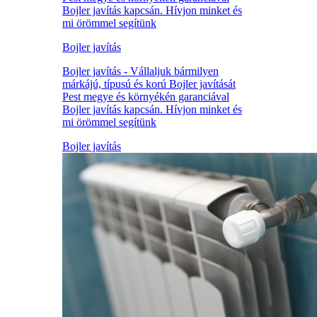
Bojler javítás kapcsán. Hívjon minket és
mi örömmel segítünk
Bojler javítás
Bojler javítás - Vállaljuk bármilyen
márkájú, típusú és korú Bojler javítását
Pest megye és környékén garanciával
Bojler javítás kapcsán. Hívjon minket és
mi örömmel segítünk
Bojler javítás