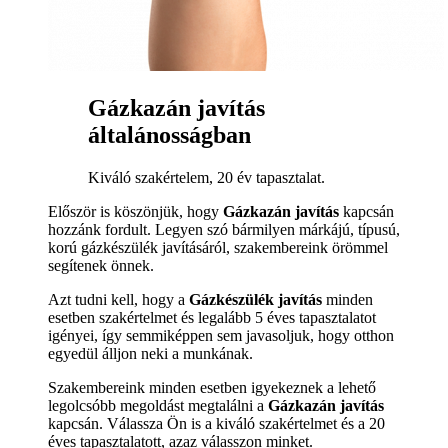
Gázkazán javítás
általánosságban
Kiváló szakértelem, 20 év tapasztalat.
Először is köszönjük, hogy
Gázkazán javítás
kapcsán
hozzánk fordult. Legyen szó bármilyen márkájú, típusú,
korú gázkészülék javításáról, szakembereink örömmel
segítenek önnek.
Azt tudni kell, hogy a
Gázkészülék javítás
minden
esetben szakértelmet és legalább 5 éves tapasztalatot
igényei, így semmiképpen sem javasoljuk, hogy otthon
egyedül álljon neki a munkának.
Szakembereink minden esetben igyekeznek a lehető
legolcsóbb megoldást megtalálni a
Gázkazán javítás
kapcsán. Válassza Ön is a kiváló szakértelmet és a 20
éves tapasztalatott, azaz válasszon minket.