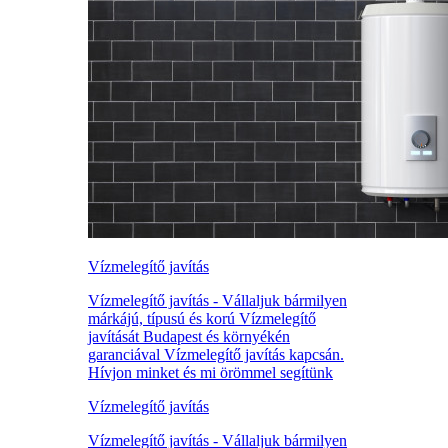
Vízmelegítő javítás
Vízmelegítő javítás - Vállaljuk bármilyen
márkájú, típusú és korú Vízmelegítő
javítását Budapest és környékén
garanciával Vízmelegítő javítás kapcsán.
Hívjon minket és mi örömmel segítünk
Vízmelegítő javítás
Vízmelegítő javítás - Vállaljuk bármilyen