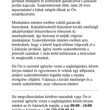
javítását Budapest és környékén garanciával Gázkazán
javítás kapcsán. Szakembereink több, mint 20 éves
tapasztalattal a hátuk mögött állnak az Ön
rendelkezésére.
Munkánkra minden esetben valódi garanciát
biztosítunk. Raktárkészletről biztosított kiváló minőségű
alkatrészekkel felszerelkezve érkeznek ki
munkatársaink, így biztosan el tudják végezni
munkájukat. Szakembereink minden esetben arra
törekednek, hogy a lehető legolcsóbban végezzék el a
Gázkazán javítását. Igény esetén szakembereink a
jelzéstől számított 1 órán belül kiérkeznek a helyszínre
és megkezdik a munkát.
Ha Ön is szeretné igénybe venni a segítségünket, kérem
hívjon minket és egyeztessen le velünk egy időpontot,
amikor szakemberünket fogadni tudja a munka
elvégzése céljából. Válassza a kiváló minőséget és a
remek szakértelmet, azaz válasszon minket.
Ha megválaszolatlan kérdései maradtak vagy Ön is
szeretné igénybe venni a segítségünket kérem hívjon
minket az év bármelyik napján, a nap
00:00 - 24:00
órájában bármikor a
+36 (70) 678 00 24