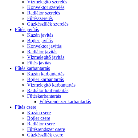
Vízmelegítő szerelés
Konvektor szerelés
Radiátor szerelés
Fűtésszerelés
Gázkészülék szerelés
Fűtés javítás
Kazán javítás
Bojler javítás
Konvektor javítás
Radiátor javítás
Vízmelegítő javítás
Fűtés javítás
Fűtés karbantartás
Kazán karbantartás
Bojler karbantartás
Vízmelegítő karbantartás
Radiátor karbantartás
Fűtéskarbantartás
Fűtésrendszer karbantartás
Fűtés csere
Kazán csere
Bojler csere
Radiátor csere
Fűtésrendszer csere
Gázkészülék csere