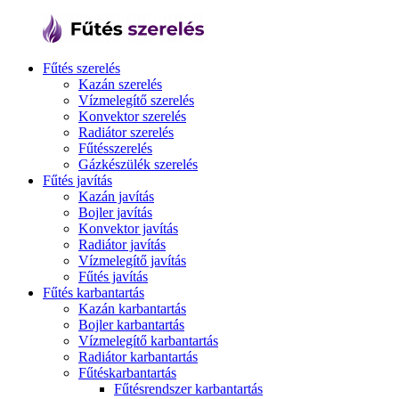
Fűtés szerelés
Kazán szerelés
Vízmelegítő szerelés
Konvektor szerelés
Radiátor szerelés
Fűtésszerelés
Gázkészülék szerelés
Fűtés javítás
Kazán javítás
Bojler javítás
Konvektor javítás
Radiátor javítás
Vízmelegítő javítás
Fűtés javítás
Fűtés karbantartás
Kazán karbantartás
Bojler karbantartás
Vízmelegítő karbantartás
Radiátor karbantartás
Fűtéskarbantartás
Fűtésrendszer karbantartás