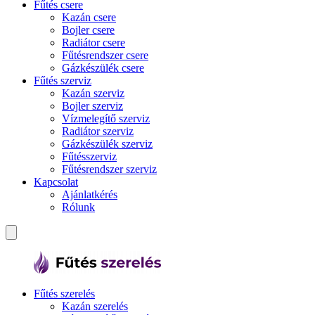
Fűtés csere
Kazán csere
Bojler csere
Radiátor csere
Fűtésrendszer csere
Gázkészülék csere
Fűtés szerviz
Kazán szerviz
Bojler szerviz
Vízmelegítő szerviz
Radiátor szerviz
Gázkészülék szerviz
Fűtésszerviz
Fűtésrendszer szerviz
Kapcsolat
Ajánlatkérés
Rólunk
Fűtés szerelés
Kazán szerelés