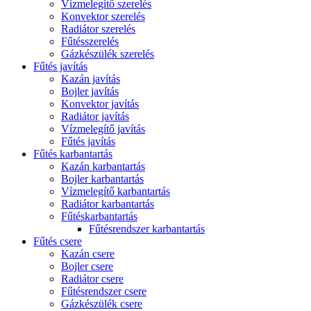
Vízmelegítő szerelés
Konvektor szerelés
Radiátor szerelés
Fűtésszerelés
Gázkészülék szerelés
Fűtés javítás
Kazán javítás
Bojler javítás
Konvektor javítás
Radiátor javítás
Vízmelegítő javítás
Fűtés javítás
Fűtés karbantartás
Kazán karbantartás
Bojler karbantartás
Vízmelegítő karbantartás
Radiátor karbantartás
Fűtéskarbantartás
Fűtésrendszer karbantartás
Fűtés csere
Kazán csere
Bojler csere
Radiátor csere
Fűtésrendszer csere
Gázkészülék csere