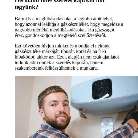
Hermann fűtés szerelés kapcsán mit
tegyünk?
Bármi is a meghibásodás oka, a legjobb amit tehet,
hogy azonnal leállítja a gázkészülékét, hogy megelőze a
nagyobb mértékű meghibásodásokat. Ha gázszagot
érez, gondoskodjon a megfelelő szellőztetésről.
Ezt követően hívjon minket és mondja el nekünk
gázkészüléke márkáját, típusát, korát és ha ír ki
hibakódot, akkor azt. Ezek alapján nem csak ajánlatot
tudunk adni önnek a szerelés kapcsán, hanem
szakembereink felkészülhetnek a munkára.