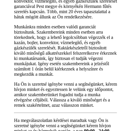
konvektor, vízmelegítő, és egyéb gázkészülék szerelését
garanciával Pest megye és környékén Hermann fűtés
szerelés kapcsán. Több, mint 20 éves tapasztalattal a
hátuk mögött állunk az Ön rendelkezésére.
Munkánkra minden esetben valódi garanciát
biztosítunk. Szakembereink minden esetben arra
törekednek, hogy a lehető legolcsóbban végezzék el a
kazán, bojler, konvektor, vízmelegítő, és egyéb
gázkészülék szerelését. Raktárkészletről biztosított
kiváló minőségű alkatrészekkel felszerelkezve érkeznek
ki munkatársaink, így biztosan el tudják végezni
munkájukat. Igény esetén szakembereink a jelzéstől
számított 1 órán belül kiérkeznek a helyszínre és
megkezdik a munkát.
Ha Ön is szeretné igénybe venni a segítségünket, kérem
hívjon minket és egyeztessen le velünk egy időpontot,
amikor szakemberünket fogadni tudja a munka
elvégzése céljából. Válassza a kiváló minőséget és a
remek szakértelmet, azaz válasszon minket.
Ha megválaszolatlan kérdései maradtak vagy Ön is
szeretné igénybe venni a segítségünket kérem hívjon
minket az év bármelyik napján, a nap
00:00 - 24:00