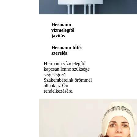
Hermann
vízmelegítő
javítás
Hermann fűtés
szerelés
Hermann vízmelegítő
kapcsán lenne szüksége
segítségre?
Szakembereink örömmel
állnak az Ön
rendelkezésére.