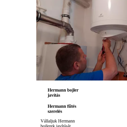
Hermann bojler
javítás
Hermann fűtés
szerelés
Vállaljuk Hermann
bojlerek javítását,