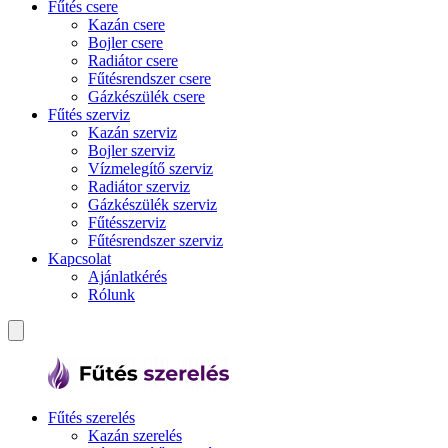
Fűtés csere
Kazán csere
Bojler csere
Radiátor csere
Fűtésrendszer csere
Gázkészülék csere
Fűtés szerviz
Kazán szerviz
Bojler szerviz
Vízmelegítő szerviz
Radiátor szerviz
Gázkészülék szerviz
Fűtésszerviz
Fűtésrendszer szerviz
Kapcsolat
Ajánlatkérés
Rólunk
Fűtés szerelés
Kazán szerelés