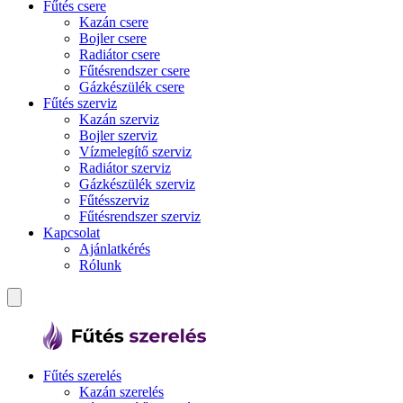
Fűtés csere
Kazán csere
Bojler csere
Radiátor csere
Fűtésrendszer csere
Gázkészülék csere
Fűtés szerviz
Kazán szerviz
Bojler szerviz
Vízmelegítő szerviz
Radiátor szerviz
Gázkészülék szerviz
Fűtésszerviz
Fűtésrendszer szerviz
Kapcsolat
Ajánlatkérés
Rólunk
Fűtés szerelés
Kazán szerelés