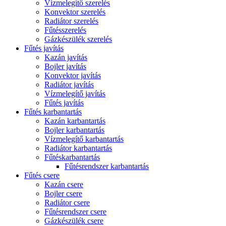
Vízmelegítő szerelés
Konvektor szerelés
Radiátor szerelés
Fűtésszerelés
Gázkészülék szerelés
Fűtés javítás
Kazán javítás
Bojler javítás
Konvektor javítás
Radiátor javítás
Vízmelegítő javítás
Fűtés javítás
Fűtés karbantartás
Kazán karbantartás
Bojler karbantartás
Vízmelegítő karbantartás
Radiátor karbantartás
Fűtéskarbantartás
Fűtésrendszer karbantartás
Fűtés csere
Kazán csere
Bojler csere
Radiátor csere
Fűtésrendszer csere
Gázkészülék csere