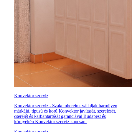
Konvektor szerviz
Konvektor szerviz - Szakembereink vállalják bármilyen
márkájú, típusú és korú Konvektor javítását, szerelését,
cseréjét és karbantartását garanciával Budapest és
környékén Konvektor szerviz kapcsán.
Konvektor szerviz