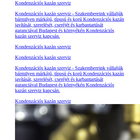
Kondenzációs kazán szerviz
Kondenzációs kazán szerviz - Szakembereink vállalják
bármilyen márkájú, típusú és korú Kondenzációs kazán
javítását, szerelését, cseréjét és karbantartását
garanciával Budapest és környékén Kondenzációs
kazán szerviz kapcsán.
Kondenzációs kazán szerviz
Kondenzációs kazán szerviz
Kondenzációs kazán szerviz - Szakembereink vállalják
bármilyen márkájú, típusú és korú Kondenzációs kazán
javítását, szerelését, cseréjét és karbantartását
garanciával Budapest és környékén Kondenzációs
kazán szerviz kapcsán.
Kondenzációs kazán szerviz