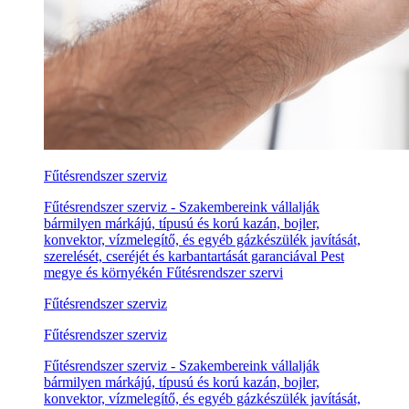
Fűtésrendszer szerviz
Fűtésrendszer szerviz - Szakembereink vállalják
bármilyen márkájú, típusú és korú kazán, bojler,
konvektor, vízmelegítő, és egyéb gázkészülék javítását,
szerelését, cseréjét és karbantartását garanciával Pest
megye és környékén Fűtésrendszer szervi
Fűtésrendszer szerviz
Fűtésrendszer szerviz
Fűtésrendszer szerviz - Szakembereink vállalják
bármilyen márkájú, típusú és korú kazán, bojler,
konvektor, vízmelegítő, és egyéb gázkészülék javítását,