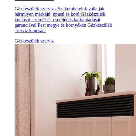
Gázkészülék szerviz - Szakembereink vállalják
bármilyen márkájú, típusú és korú Gázkészülék
javítását, szerelését, cseréjét és karbantartását
garanciával Pest megye és környékén Gázkészülék
szerviz kapcsán.
Gázkészülék szerviz