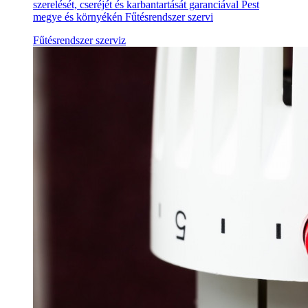
szerelését, cseréjét és karbantartását garanciával Pest
megye és környékén Fűtésrendszer szervi
Fűtésrendszer szerviz