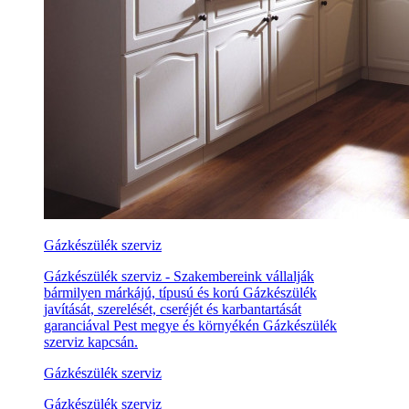
Gázkészülék szerviz
Gázkészülék szerviz - Szakembereink vállalják
bármilyen márkájú, típusú és korú Gázkészülék
javítását, szerelését, cseréjét és karbantartását
garanciával Pest megye és környékén Gázkészülék
szerviz kapcsán.
Gázkészülék szerviz
Gázkészülék szerviz