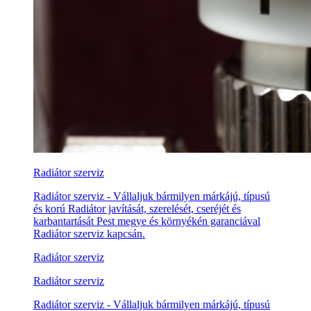
Radiátor szerviz
Radiátor szerviz - Vállaljuk bármilyen márkájú, típusú
és korú Radiátor javítását, szerelését, cseréjét és
karbantartását Pest megye és környékén garanciával
Radiátor szerviz kapcsán.
Radiátor szerviz
Radiátor szerviz
Radiátor szerviz - Vállaljuk bármilyen márkájú, típusú