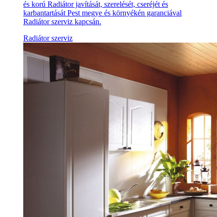
és korú Radiátor javítását, szerelését, cseréjét és
karbantartását Pest megye és környékén garanciával
Radiátor szerviz kapcsán.
Radiátor szerviz