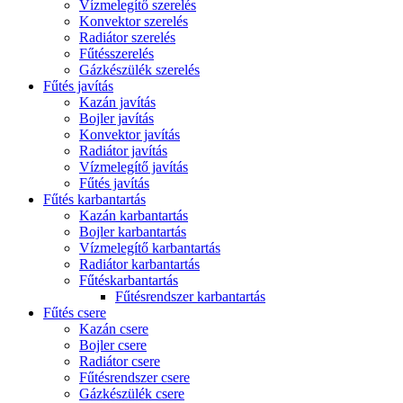
Vízmelegítő szerelés
Konvektor szerelés
Radiátor szerelés
Fűtésszerelés
Gázkészülék szerelés
Fűtés javítás
Kazán javítás
Bojler javítás
Konvektor javítás
Radiátor javítás
Vízmelegítő javítás
Fűtés javítás
Fűtés karbantartás
Kazán karbantartás
Bojler karbantartás
Vízmelegítő karbantartás
Radiátor karbantartás
Fűtéskarbantartás
Fűtésrendszer karbantartás
Fűtés csere
Kazán csere
Bojler csere
Radiátor csere
Fűtésrendszer csere
Gázkészülék csere