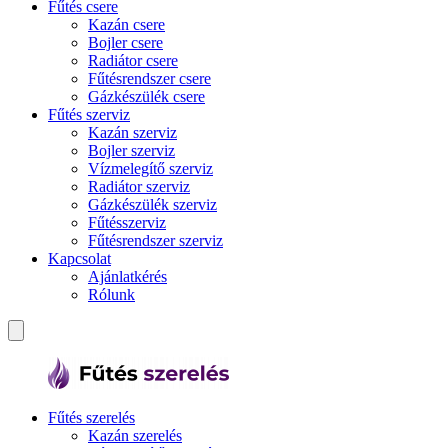
Fűtés csere
Kazán csere
Bojler csere
Radiátor csere
Fűtésrendszer csere
Gázkészülék csere
Fűtés szerviz
Kazán szerviz
Bojler szerviz
Vízmelegítő szerviz
Radiátor szerviz
Gázkészülék szerviz
Fűtésszerviz
Fűtésrendszer szerviz
Kapcsolat
Ajánlatkérés
Rólunk
Fűtés szerelés
Kazán szerelés