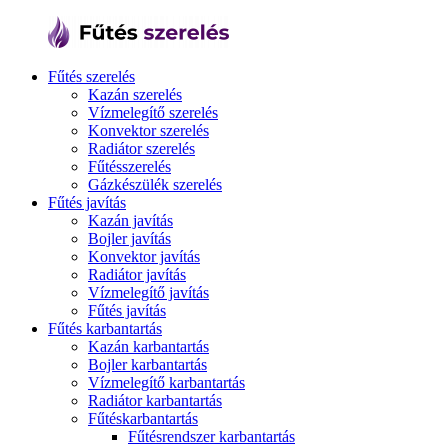
Fűtés szerelés
Kazán szerelés
Vízmelegítő szerelés
Konvektor szerelés
Radiátor szerelés
Fűtésszerelés
Gázkészülék szerelés
Fűtés javítás
Kazán javítás
Bojler javítás
Konvektor javítás
Radiátor javítás
Vízmelegítő javítás
Fűtés javítás
Fűtés karbantartás
Kazán karbantartás
Bojler karbantartás
Vízmelegítő karbantartás
Radiátor karbantartás
Fűtéskarbantartás
Fűtésrendszer karbantartás