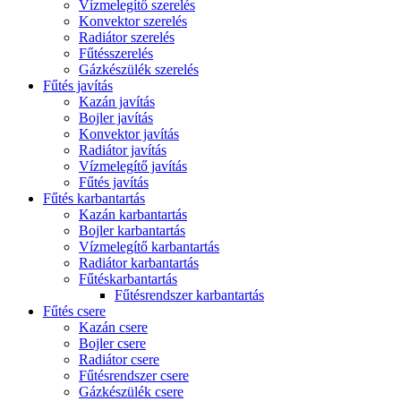
Vízmelegítő szerelés
Konvektor szerelés
Radiátor szerelés
Fűtésszerelés
Gázkészülék szerelés
Fűtés javítás
Kazán javítás
Bojler javítás
Konvektor javítás
Radiátor javítás
Vízmelegítő javítás
Fűtés javítás
Fűtés karbantartás
Kazán karbantartás
Bojler karbantartás
Vízmelegítő karbantartás
Radiátor karbantartás
Fűtéskarbantartás
Fűtésrendszer karbantartás
Fűtés csere
Kazán csere
Bojler csere
Radiátor csere
Fűtésrendszer csere
Gázkészülék csere