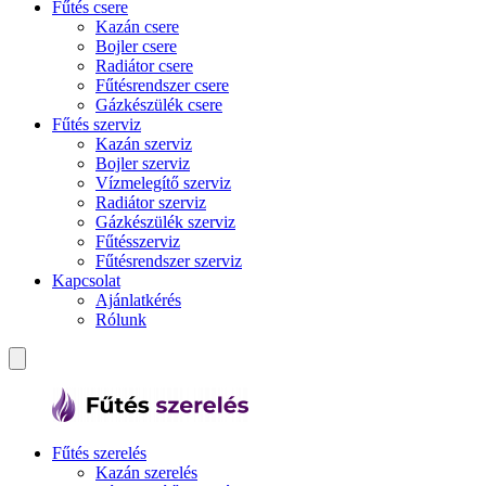
Fűtés csere
Kazán csere
Bojler csere
Radiátor csere
Fűtésrendszer csere
Gázkészülék csere
Fűtés szerviz
Kazán szerviz
Bojler szerviz
Vízmelegítő szerviz
Radiátor szerviz
Gázkészülék szerviz
Fűtésszerviz
Fűtésrendszer szerviz
Kapcsolat
Ajánlatkérés
Rólunk
Fűtés szerelés
Kazán szerelés