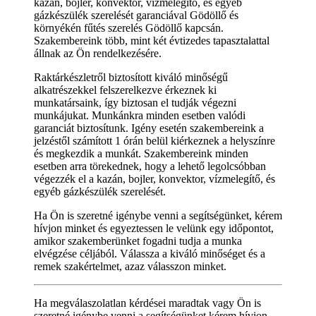
kazán, bojler, konvektor, vízmelegítő, és egyéb
gázkészülék szerelését garanciával Gödöllő és
környékén fűtés szerelés Gödöllő kapcsán.
Szakembereink több, mint két évtizedes tapasztalattal
állnak az Ön rendelkezésére.
Raktárkészletről biztosított kiváló minőségű
alkatrészekkel felszerelkezve érkeznek ki
munkatársaink, így biztosan el tudják végezni
munkájukat. Munkánkra minden esetben valódi
garanciát biztosítunk. Igény esetén szakembereink a
jelzéstől számított 1 órán belül kiérkeznek a helyszínre
és megkezdik a munkát. Szakembereink minden
esetben arra törekednek, hogy a lehető legolcsóbban
végezzék el a kazán, bojler, konvektor, vízmelegítő, és
egyéb gázkészülék szerelését.
Ha Ön is szeretné igénybe venni a segítségünket, kérem
hívjon minket és egyeztessen le velünk egy időpontot,
amikor szakemberünket fogadni tudja a munka
elvégzése céljából. Válassza a kiváló minőséget és a
remek szakértelmet, azaz válasszon minket.
Ha megválaszolatlan kérdései maradtak vagy Ön is
szeretné igénybe venni a segítségünket kérem hívjon