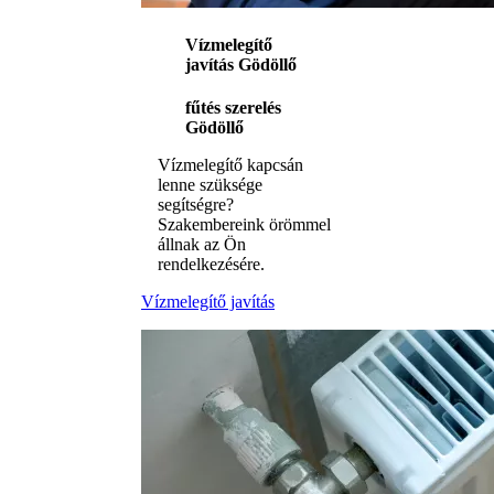
Vízmelegítő
javítás Gödöllő
fűtés szerelés
Gödöllő
Vízmelegítő kapcsán
lenne szüksége
segítségre?
Szakembereink örömmel
állnak az Ön
rendelkezésére.
Vízmelegítő javítás