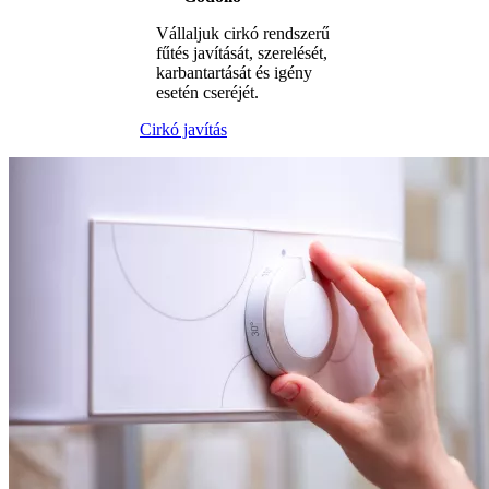
Vállaljuk cirkó rendszerű
fűtés javítását, szerelését,
karbantartását és igény
esetén cseréjét.
Cirkó javítás