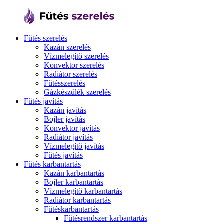
Fűtés szerelés
Kazán szerelés
Vízmelegítő szerelés
Konvektor szerelés
Radiátor szerelés
Fűtésszerelés
Gázkészülék szerelés
Fűtés javítás
Kazán javítás
Bojler javítás
Konvektor javítás
Radiátor javítás
Vízmelegítő javítás
Fűtés javítás
Fűtés karbantartás
Kazán karbantartás
Bojler karbantartás
Vízmelegítő karbantartás
Radiátor karbantartás
Fűtéskarbantartás
Fűtésrendszer karbantartás