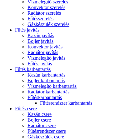
Vízmelegítő szerelés
Konvektor szerelés
Radiátor szerelés
Fűtésszerelés
Gázkészülék szerelés
Fűtés javítás
Kazán javítás
Bojler javítás
Konvektor javítás
Radiátor javítás
Vízmelegítő javítás
Fűtés javítás
Fűtés karbantartás
Kazán karbantartás
Bojler karbantartás
Vízmelegítő karbantartás
Radiátor karbantartás
Fűtéskarbantartás
Fűtésrendszer karbantartás
Fűtés csere
Kazán csere
Bojler csere
Radiátor csere
Fűtésrendszer csere
Gázkészülék csere