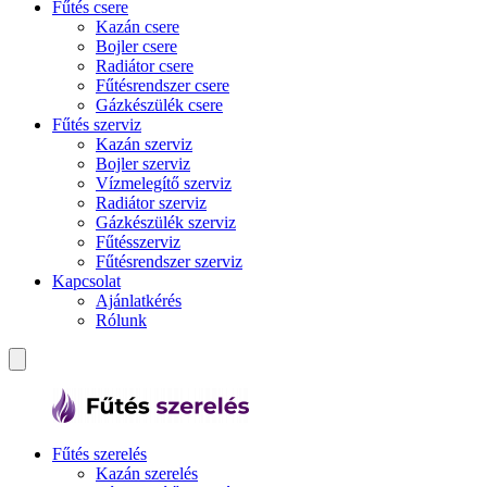
Fűtés csere
Kazán csere
Bojler csere
Radiátor csere
Fűtésrendszer csere
Gázkészülék csere
Fűtés szerviz
Kazán szerviz
Bojler szerviz
Vízmelegítő szerviz
Radiátor szerviz
Gázkészülék szerviz
Fűtésszerviz
Fűtésrendszer szerviz
Kapcsolat
Ajánlatkérés
Rólunk
Fűtés szerelés
Kazán szerelés