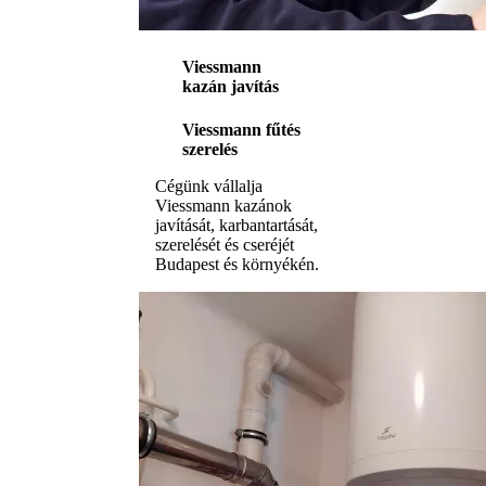
Viessmann
kazán javítás
Viessmann fűtés
szerelés
Cégünk vállalja
Viessmann kazánok
javítását, karbantartását,
szerelését és cseréjét
Budapest és környékén.