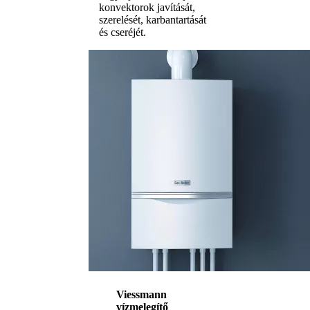
konvektorok javítását,
szerelését, karbantartását
és cseréjét.
Viessmann
vízmelegítő