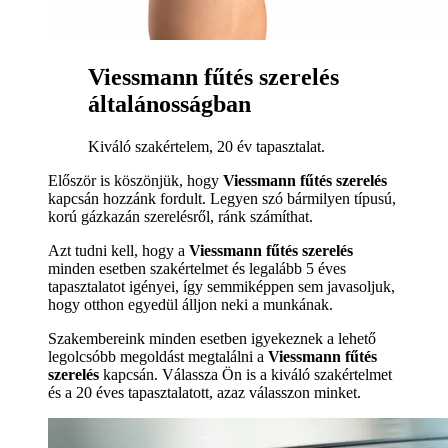
Viessmann fűtés szerelés
általánosságban
Kiváló szakértelem, 20 év tapasztalat.
Először is köszönjük, hogy
Viessmann fűtés szerelés
kapcsán hozzánk fordult. Legyen szó bármilyen típusú,
korú gázkazán szerelésről, ránk számíthat.
Azt tudni kell, hogy a
Viessmann fűtés szerelés
minden esetben szakértelmet és legalább 5 éves
tapasztalatot igényei, így semmiképpen sem javasoljuk,
hogy otthon egyedül álljon neki a munkának.
Szakembereink minden esetben igyekeznek a lehető
legolcsóbb megoldást megtalálni a
Viessmann fűtés
szerelés
kapcsán. Válassza Ön is a kiváló szakértelmet
és a 20 éves tapasztalatott, azaz válasszon minket.