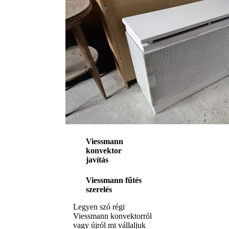
Viessmann
konvektor
javítás
Viessmann fűtés
szerelés
Legyen szó régi
Viessmann konvektorról
vagy újról mi vállaljuk