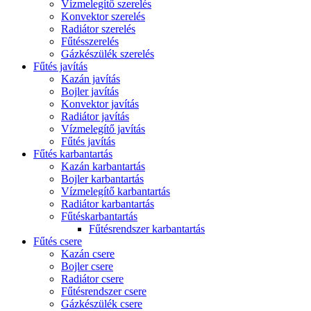
Vízmelegítő szerelés
Konvektor szerelés
Radiátor szerelés
Fűtésszerelés
Gázkészülék szerelés
Fűtés javítás
Kazán javítás
Bojler javítás
Konvektor javítás
Radiátor javítás
Vízmelegítő javítás
Fűtés javítás
Fűtés karbantartás
Kazán karbantartás
Bojler karbantartás
Vízmelegítő karbantartás
Radiátor karbantartás
Fűtéskarbantartás
Fűtésrendszer karbantartás
Fűtés csere
Kazán csere
Bojler csere
Radiátor csere
Fűtésrendszer csere
Gázkészülék csere