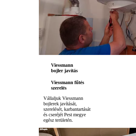
Viessmann
bojler javítás
Viessmann fűtés
szerelés
Vállaljuk Viessmann
bojlerek javítását,
szerelését, karbantartását
és cseréjét Pest megye
egész területén.