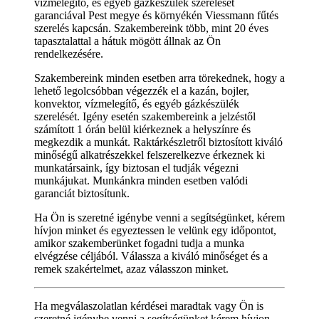
vízmelegítő, és egyéb gázkészülék szerelését
garanciával Pest megye és környékén Viessmann fűtés
szerelés kapcsán. Szakembereink több, mint 20 éves
tapasztalattal a hátuk mögött állnak az Ön
rendelkezésére.
Szakembereink minden esetben arra törekednek, hogy a
lehető legolcsóbban végezzék el a kazán, bojler,
konvektor, vízmelegítő, és egyéb gázkészülék
szerelését. Igény esetén szakembereink a jelzéstől
számított 1 órán belül kiérkeznek a helyszínre és
megkezdik a munkát. Raktárkészletről biztosított kiváló
minőségű alkatrészekkel felszerelkezve érkeznek ki
munkatársaink, így biztosan el tudják végezni
munkájukat. Munkánkra minden esetben valódi
garanciát biztosítunk.
Ha Ön is szeretné igénybe venni a segítségünket, kérem
hívjon minket és egyeztessen le velünk egy időpontot,
amikor szakemberünket fogadni tudja a munka
elvégzése céljából. Válassza a kiváló minőséget és a
remek szakértelmet, azaz válasszon minket.
Ha megválaszolatlan kérdései maradtak vagy Ön is
szeretné igénybe venni a segítségünket kérem hívjon