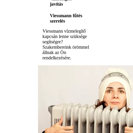
javítás
Viessmann fűtés
szerelés
Viessmann vízmelegítő
kapcsán lenne szüksége
segítségre?
Szakembereink örömmel
állnak az Ön
rendelkezésére.