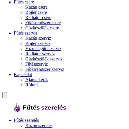
Fűtés csere
Kazán csere
Bojler csere
Radiátor csere
Fűtésrendszer csere
Gázkészülék csere
Fűtés szerviz
Kazán szerviz
Bojler szerviz
Vízmelegítő szerviz
Radiátor szerviz
Gázkészülék szerviz
Fűtésszerviz
Fűtésrendszer szerviz
Kapcsolat
Ajánlatkérés
Rólunk
Fűtés szerelés
Kazán szerelés