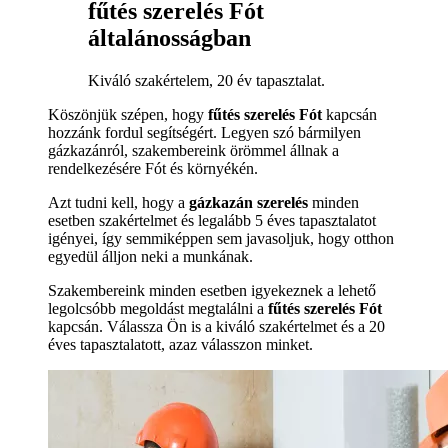
fűtés szerelés Fót
általánosságban
Kiváló szakértelem, 20 év tapasztalat.
Köszönjük szépen, hogy
fűtés szerelés Fót
kapcsán
hozzánk fordul segítségért. Legyen szó bármilyen
gázkazánról, szakembereink örömmel állnak a
rendelkezésére Fót és környékén.
Azt tudni kell, hogy a
gázkazán szerelés
minden
esetben szakértelmet és legalább 5 éves tapasztalatot
igényei, így semmiképpen sem javasoljuk, hogy otthon
egyedül álljon neki a munkának.
Szakembereink minden esetben igyekeznek a lehető
legolcsóbb megoldást megtalálni a
fűtés szerelés Fót
kapcsán. Válassza Ön is a kiváló szakértelmet és a 20
éves tapasztalatott, azaz válasszon minket.