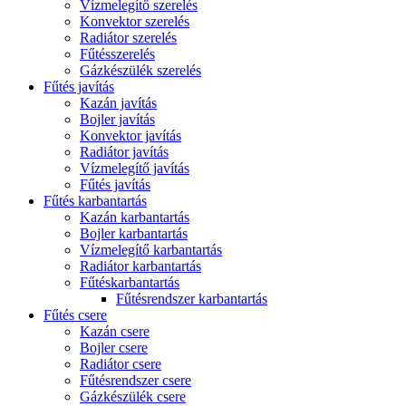
Vízmelegítő szerelés
Konvektor szerelés
Radiátor szerelés
Fűtésszerelés
Gázkészülék szerelés
Fűtés javítás
Kazán javítás
Bojler javítás
Konvektor javítás
Radiátor javítás
Vízmelegítő javítás
Fűtés javítás
Fűtés karbantartás
Kazán karbantartás
Bojler karbantartás
Vízmelegítő karbantartás
Radiátor karbantartás
Fűtéskarbantartás
Fűtésrendszer karbantartás
Fűtés csere
Kazán csere
Bojler csere
Radiátor csere
Fűtésrendszer csere
Gázkészülék csere