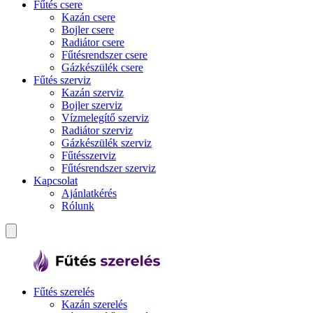
Fűtés csere
Kazán csere
Bojler csere
Radiátor csere
Fűtésrendszer csere
Gázkészülék csere
Fűtés szerviz
Kazán szerviz
Bojler szerviz
Vízmelegítő szerviz
Radiátor szerviz
Gázkészülék szerviz
Fűtésszerviz
Fűtésrendszer szerviz
Kapcsolat
Ajánlatkérés
Rólunk
Fűtés szerelés
Kazán szerelés