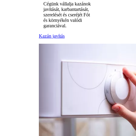
Cégünk vállalja kazánok
javítását, karbantartását,
szerelését és cseréjét Fót
és környékén valódi
garanciával.
Kazán javítás