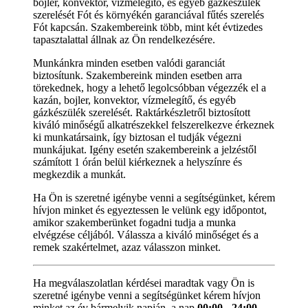
bojler, konvektor, vízmelegítő, és egyéb gázkészülék
szerelését Fót és környékén garanciával fűtés szerelés
Fót kapcsán. Szakembereink több, mint két évtizedes
tapasztalattal állnak az Ön rendelkezésére.
Munkánkra minden esetben valódi garanciát
biztosítunk. Szakembereink minden esetben arra
törekednek, hogy a lehető legolcsóbban végezzék el a
kazán, bojler, konvektor, vízmelegítő, és egyéb
gázkészülék szerelését. Raktárkészletről biztosított
kiváló minőségű alkatrészekkel felszerelkezve érkeznek
ki munkatársaink, így biztosan el tudják végezni
munkájukat. Igény esetén szakembereink a jelzéstől
számított 1 órán belül kiérkeznek a helyszínre és
megkezdik a munkát.
Ha Ön is szeretné igénybe venni a segítségünket, kérem
hívjon minket és egyeztessen le velünk egy időpontot,
amikor szakemberünket fogadni tudja a munka
elvégzése céljából. Válassza a kiváló minőséget és a
remek szakértelmet, azaz válasszon minket.
Ha megválaszolatlan kérdései maradtak vagy Ön is
szeretné igénybe venni a segítségünket kérem hívjon
minket az év bármelyik napján, a nap
00:00 - 24:00