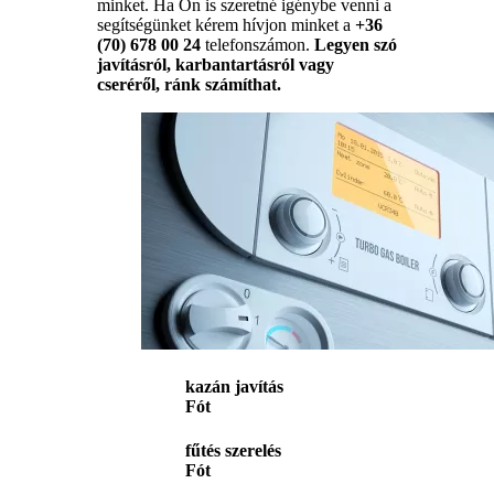
minket. Ha Ön is szeretné igénybe venni a
segítségünket kérem hívjon minket a
+36
(70) 678 00 24
telefonszámon.
Legyen szó
javításról, karbantartásról vagy
cseréről, ránk számíthat.
kazán javítás
Fót
fűtés szerelés
Fót