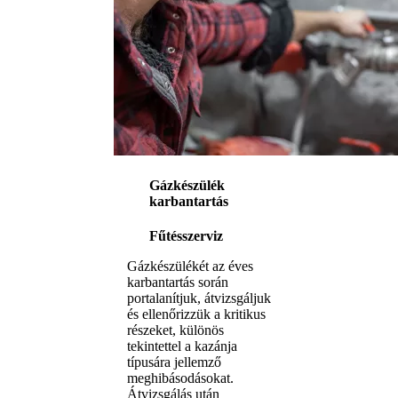
Gázkészülék
karbantartás
Fűtésszerviz
Gázkészülékét az éves
karbantartás során
portalanítjuk, átvizsgáljuk
és ellenőrizzük a kritikus
részeket, különös
tekintettel a kazánja
típusára jellemző
meghibásodásokat.
Átvizsgálás után