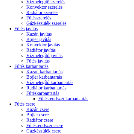
Vízmelegítő szerelés
Konvektor szerelés
Radiátor szerelés
Fűtésszerelés
Gázkészülék szerelés
Fűtés javítás
Kazán javítás
Bojler javítás
Konvektor javítás
Radiátor javítás
Vízmelegítő javítás
Fűtés javítás
Fűtés karbantartás
Kazán karbantartás
Bojler karbantartás
Vízmelegítő karbantartás
Radiátor karbantartás
Fűtéskarbantartás
Fűtésrendszer karbantartás
Fűtés csere
Kazán csere
Bojler csere
Radiátor csere
Fűtésrendszer csere
Gázkészülék csere