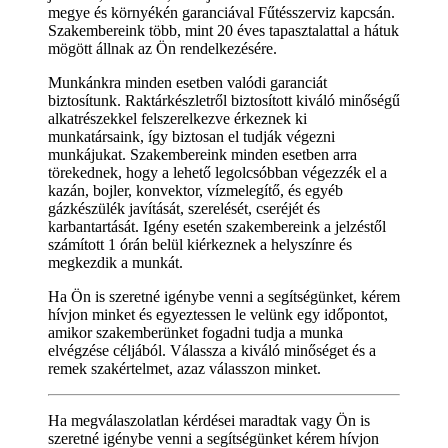
megye és környékén garanciával Fűtésszerviz kapcsán.
Szakembereink több, mint 20 éves tapasztalattal a hátuk
mögött állnak az Ön rendelkezésére.
Munkánkra minden esetben valódi garanciát
biztosítunk. Raktárkészletről biztosított kiváló minőségű
alkatrészekkel felszerelkezve érkeznek ki
munkatársaink, így biztosan el tudják végezni
munkájukat. Szakembereink minden esetben arra
törekednek, hogy a lehető legolcsóbban végezzék el a
kazán, bojler, konvektor, vízmelegítő, és egyéb
gázkészülék javítását, szerelését, cseréjét és
karbantartását. Igény esetén szakembereink a jelzéstől
számított 1 órán belül kiérkeznek a helyszínre és
megkezdik a munkát.
Ha Ön is szeretné igénybe venni a segítségünket, kérem
hívjon minket és egyeztessen le velünk egy időpontot,
amikor szakemberünket fogadni tudja a munka
elvégzése céljából. Válassza a kiváló minőséget és a
remek szakértelmet, azaz válasszon minket.
Ha megválaszolatlan kérdései maradtak vagy Ön is
szeretné igénybe venni a segítségünket kérem hívjon