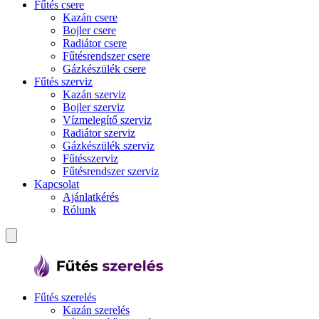
Fűtés csere
Kazán csere
Bojler csere
Radiátor csere
Fűtésrendszer csere
Gázkészülék csere
Fűtés szerviz
Kazán szerviz
Bojler szerviz
Vízmelegítő szerviz
Radiátor szerviz
Gázkészülék szerviz
Fűtésszerviz
Fűtésrendszer szerviz
Kapcsolat
Ajánlatkérés
Rólunk
Fűtés szerelés
Kazán szerelés