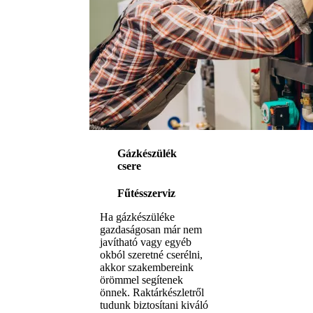
Gázkészülék
csere
Fűtésszerviz
Ha gázkészüléke
gazdaságosan már nem
javítható vagy egyéb
okból szeretné cserélni,
akkor szakembereink
örömmel segítenek
önnek. Raktárkészletről
tudunk biztosítani kiváló