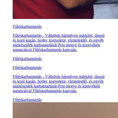
Fűtéskarbantartás
Fűtéskarbantartás - Vállaljuk bármilyen márkájú, típusú
és korú kazán, bojler, konvektor, vízmelegítő, és egyéb
gázkészülék karbantartását Pest megye és környékén
garanciával Fűtéskarbantartás kapcsán.
Fűtéskarbantartás
Fűtéskarbantartás
Fűtéskarbantartás - Vállaljuk bármilyen márkájú, típusú
és korú kazán, bojler, konvektor, vízmelegítő, és egyéb
gázkészülék karbantartását Pest megye és környékén
garanciával Fűtéskarbantartás kapcsán.
Fűtéskarbantartás