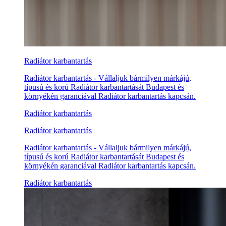
Radiátor karbantartás
Radiátor karbantartás - Vállaljuk bármilyen márkájú,
típusú és korú Radiátor karbantartását Budapest és
környékén garanciával Radiátor karbantartás kapcsán.
Radiátor karbantartás
Radiátor karbantartás
Radiátor karbantartás - Vállaljuk bármilyen márkájú,
típusú és korú Radiátor karbantartását Budapest és
környékén garanciával Radiátor karbantartás kapcsán.
Radiátor karbantartás