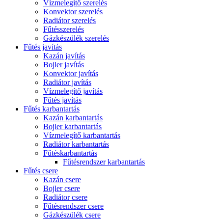
Vízmelegítő szerelés
Konvektor szerelés
Radiátor szerelés
Fűtésszerelés
Gázkészülék szerelés
Fűtés javítás
Kazán javítás
Bojler javítás
Konvektor javítás
Radiátor javítás
Vízmelegítő javítás
Fűtés javítás
Fűtés karbantartás
Kazán karbantartás
Bojler karbantartás
Vízmelegítő karbantartás
Radiátor karbantartás
Fűtéskarbantartás
Fűtésrendszer karbantartás
Fűtés csere
Kazán csere
Bojler csere
Radiátor csere
Fűtésrendszer csere
Gázkészülék csere