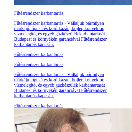
Fűtésrendszer karbantartás
Fűtésrendszer karbantartás - Vállaljuk bármilyen
márkájú, típusú és korú kazán, bojler, konvektor,
vízmelegítő, és egyéb gázkészülék karbantartását
Budapest és környékén garanciával Fűtésrendszer
karbantartás kapcsán.
Fűtésrendszer karbantartás
Fűtésrendszer karbantartás
Fűtésrendszer karbantartás - Vállaljuk bármilyen
márkájú, típusú és korú kazán, bojler, konvektor,
vízmelegítő, és egyéb gázkészülék karbantartását
Budapest és környékén garanciával Fűtésrendszer
karbantartás kapcsán.
Fűtésrendszer karbantartás