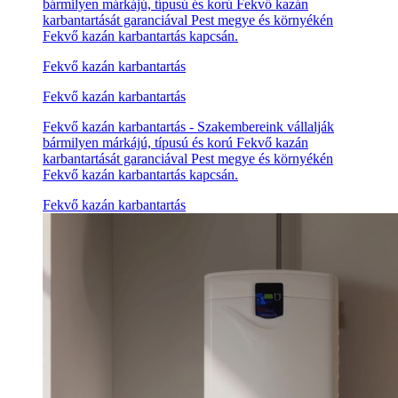
bármilyen márkájú, típusú és korú Fekvő kazán
karbantartását garanciával Pest megye és környékén
Fekvő kazán karbantartás kapcsán.
Fekvő kazán karbantartás
Fekvő kazán karbantartás
Fekvő kazán karbantartás - Szakembereink vállalják
bármilyen márkájú, típusú és korú Fekvő kazán
karbantartását garanciával Pest megye és környékén
Fekvő kazán karbantartás kapcsán.
Fekvő kazán karbantartás