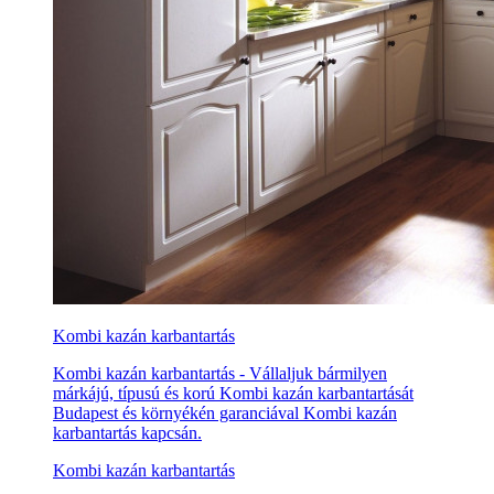
Kombi kazán karbantartás
Kombi kazán karbantartás - Vállaljuk bármilyen
márkájú, típusú és korú Kombi kazán karbantartását
Budapest és környékén garanciával Kombi kazán
karbantartás kapcsán.
Kombi kazán karbantartás