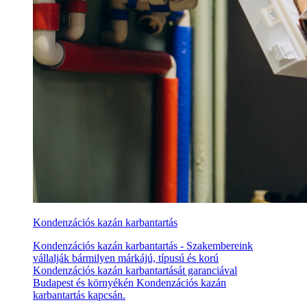
Kondenzációs kazán karbantartás
Kondenzációs kazán karbantartás - Szakembereink
vállalják bármilyen márkájú, típusú és korú
Kondenzációs kazán karbantartását garanciával
Budapest és környékén Kondenzációs kazán
karbantartás kapcsán.