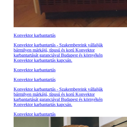
Konvektor karbantartás
Konvektor karbantartás - Szakembereink vállalják
bármilyen márkájú, típusú és korú Konvektor
karbantartását garanciával Budapest és környékén
Konvektor karbantartás kapcsán.
Konvektor karbantartás
Konvektor karbantartás
Konvektor karbantartás - Szakembereink vállalják
bármilyen márkájú, típusú és korú Konvektor
karbantartását garanciával Budapest és környékén
Konvektor karbantartás kapcsán.
Konvektor karbantartás