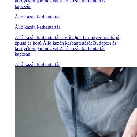
környékén garanciával Álló kazán karbantartás
kapcsán.
Álló kazán karbantartás
Álló kazán karbantartás
Álló kazán karbantartás - Vállaljuk bármilyen márkájú,
típusú és korú Álló kazán karbantartását Budapest és
környékén garanciával Álló kazán karbantartás
kapcsán.
Álló kazán karbantartás