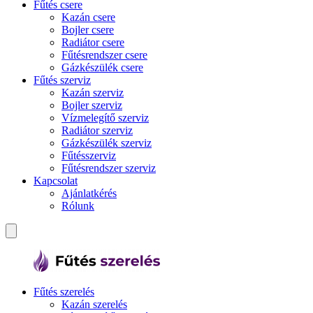
Fűtés csere
Kazán csere
Bojler csere
Radiátor csere
Fűtésrendszer csere
Gázkészülék csere
Fűtés szerviz
Kazán szerviz
Bojler szerviz
Vízmelegítő szerviz
Radiátor szerviz
Gázkészülék szerviz
Fűtésszerviz
Fűtésrendszer szerviz
Kapcsolat
Ajánlatkérés
Rólunk
Fűtés szerelés
Kazán szerelés