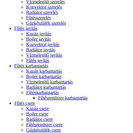
Vízmelegítő szerelés
Konvektor szerelés
Radiátor szerelés
Fűtésszerelés
Gázkészülék szerelés
Fűtés javítás
Kazán javítás
Bojler javítás
Konvektor javítás
Radiátor javítás
Vízmelegítő javítás
Fűtés javítás
Fűtés karbantartás
Kazán karbantartás
Bojler karbantartás
Vízmelegítő karbantartás
Radiátor karbantartás
Fűtéskarbantartás
Fűtésrendszer karbantartás
Fűtés csere
Kazán csere
Bojler csere
Radiátor csere
Fűtésrendszer csere
Gázkészülék csere