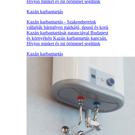
Hívjon minket és mi örömmel segítünk
Kazán karbantartás
Kazán karbantartás - Szakembereink
vállalják bármilyen márkájú, típusú és korú
Kazán karbantartását garanciával Budapest
és környékén Kazán karbantartás kapcsán.
Hívjon minket és mi örömmel segítünk
Kazán karbantartás