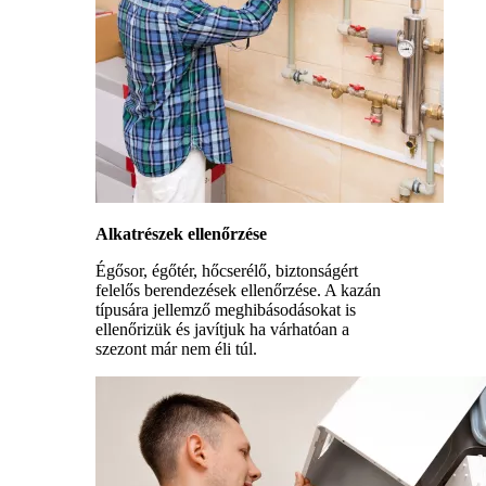
Alkatrészek ellenőrzése
Égősor, égőtér, hőcserélő, biztonságért
felelős berendezések ellenőrzése. A kazán
típusára jellemző meghibásodásokat is
ellenőrizük és javítjuk ha várhatóan a
szezont már nem éli túl.