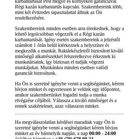
karbantartását Pest megye és környékén garanciával
Régi kazán karbantartás kapcsán. Szakembereink több,
mint két évtizedes tapasztalattal állnak az Ön
rendelkezésére.
Szakembereink minden esetben arra törekednek, hogy a
lehető legolcsóbban végezzék el a Régi kazán
karbantartását. Igény esetén szakembereink a jelzéstől
számított 1 órán belül kiérkeznek a helyszínre és
megkezdik a munkát. Raktárkészletről biztosított kiváló
minőségű alkatrészekkel felszerelkezve érkeznek ki
munkatársaink, így biztosan el tudják végezni
munkájukat. Munkánkra minden esetben valódi
garanciát biztosítunk.
Ha Ön is szeretné igénybe venni a segítségünket, kérem
hívjon minket és egyeztessen le velünk egy időpontot,
amikor szakemberünket fogadni tudja a munka
elvégzése céljából. Válassza a kiváló minőséget és a
remek szakértelmet, azaz válasszon minket.
Ha megválaszolatlan kérdései maradtak vagy Ön is
szeretné igénybe venni a segítségünket kérem hívjon
minket az év bármelyik napján, a nap
00:00 - 24:00
órájában bármikor a
+36 (70) 678 00 24