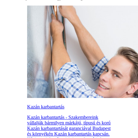
Kazán karbantartás
Kazán karbantartás - Szakembereink
vállalják bármilyen márkájú, típusú és korú
Kazán karbantartását garanciával Budapest
és környékén Kazán karbantartás kapcsán.