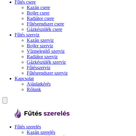
Fűtés csere
Kazán csere
Bojler csere
Radiátor csere
Fűtésrendszer csere
Gázkészülék csere
Fűtés szerviz
Kazán szerviz
Bojler szerviz
Vízmelegítő szerviz
Radiátor szerviz
Gázkészülék szerviz
Fűtésszerviz
Fűtésrendszer szerviz
Kapcsolat
Ajánlatkérés
Rólunk
Fűtés szerelés
Kazán szerelés