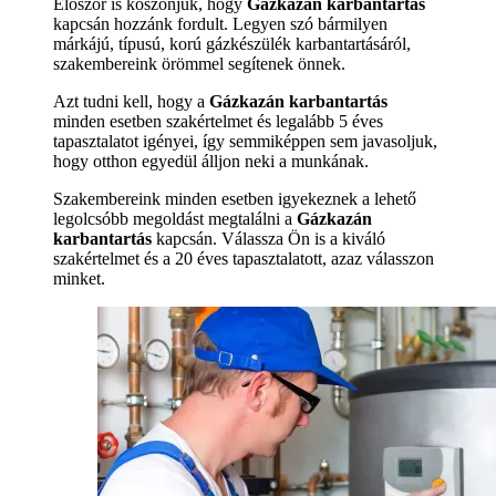
Először is köszönjük, hogy
Gázkazán karbantartás
kapcsán hozzánk fordult. Legyen szó bármilyen
márkájú, típusú, korú gázkészülék karbantartásáról,
szakembereink örömmel segítenek önnek.
Azt tudni kell, hogy a
Gázkazán karbantartás
minden esetben szakértelmet és legalább 5 éves
tapasztalatot igényei, így semmiképpen sem javasoljuk,
hogy otthon egyedül álljon neki a munkának.
Szakembereink minden esetben igyekeznek a lehető
legolcsóbb megoldást megtalálni a
Gázkazán
karbantartás
kapcsán. Válassza Ön is a kiváló
szakértelmet és a 20 éves tapasztalatott, azaz válasszon
minket.