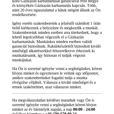
korú Gázkazán karbantartását garanciával Pest megye
és környékén Gázkazán karbantartás kapcsán. Több,
mint 20 éves tapasztalattal a hátuk mögött állunk az Ön
rendelkezésére.
Igény esetén szakembereink a jelzéstől számított 1 órán
belül kiérkeznek a helyszínre és megkezdik a munkát.
Szakembereink minden esetben arra törekednek, hogy a
lehető legolcsóbban végezzék el a Gázkazán
karbantartását. Munkánkra minden esetben valódi
garanciát biztosítunk. Raktárkészletről biztosított kiváló
minőségű alkatrészekkel felszerelkezve érkeznek ki
munkatársaink, így biztosan el tudják végezni
munkájukat.
Ha Ön is szeretné igénybe venni a segítségünket, kérem
hívjon minket és egyeztessen le velünk egy időpontot,
amikor szakemberünket fogadni tudja a munka
elvégzése céljából. Válassza a kiváló minőséget és a
remek szakértelmet, azaz válasszon minket.
Ha megválaszolatlan kérdései maradtak vagy Ön is
szeretné igénybe venni a segítségünket kérem hívjon
minket az év bármelyik napján, a nap
00:00 - 24:00
órájában bármikor a
+36 (70) 678 00 24