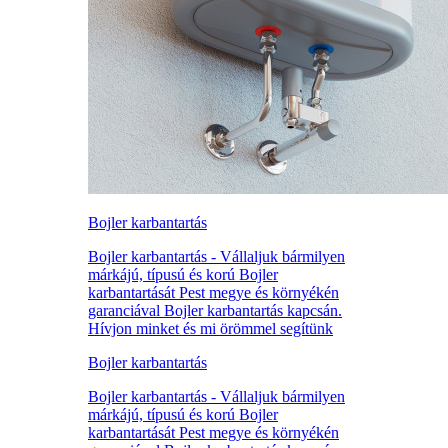
Bojler karbantartás
Bojler karbantartás - Vállaljuk bármilyen
márkájú, típusú és korú Bojler
karbantartását Pest megye és környékén
garanciával Bojler karbantartás kapcsán.
Hívjon minket és mi örömmel segítünk
Bojler karbantartás
Bojler karbantartás - Vállaljuk bármilyen
márkájú, típusú és korú Bojler
karbantartását Pest megye és környékén