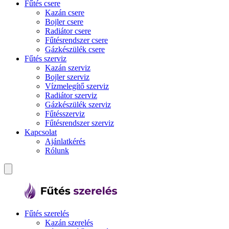
Fűtés csere
Kazán csere
Bojler csere
Radiátor csere
Fűtésrendszer csere
Gázkészülék csere
Fűtés szerviz
Kazán szerviz
Bojler szerviz
Vízmelegítő szerviz
Radiátor szerviz
Gázkészülék szerviz
Fűtésszerviz
Fűtésrendszer szerviz
Kapcsolat
Ajánlatkérés
Rólunk
Fűtés szerelés
Kazán szerelés