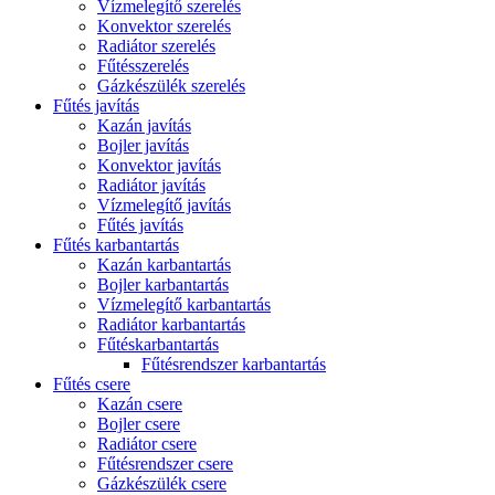
Vízmelegítő szerelés
Konvektor szerelés
Radiátor szerelés
Fűtésszerelés
Gázkészülék szerelés
Fűtés javítás
Kazán javítás
Bojler javítás
Konvektor javítás
Radiátor javítás
Vízmelegítő javítás
Fűtés javítás
Fűtés karbantartás
Kazán karbantartás
Bojler karbantartás
Vízmelegítő karbantartás
Radiátor karbantartás
Fűtéskarbantartás
Fűtésrendszer karbantartás
Fűtés csere
Kazán csere
Bojler csere
Radiátor csere
Fűtésrendszer csere
Gázkészülék csere