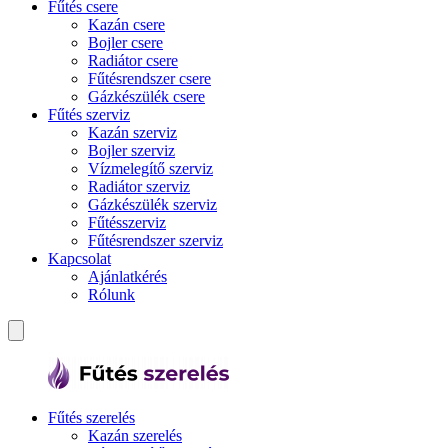
Fűtés csere
Kazán csere
Bojler csere
Radiátor csere
Fűtésrendszer csere
Gázkészülék csere
Fűtés szerviz
Kazán szerviz
Bojler szerviz
Vízmelegítő szerviz
Radiátor szerviz
Gázkészülék szerviz
Fűtésszerviz
Fűtésrendszer szerviz
Kapcsolat
Ajánlatkérés
Rólunk
Fűtés szerelés
Kazán szerelés