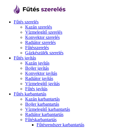
Fűtés szerelés
Kazán szerelés
Vízmelegítő szerelés
Konvektor szerelés
Radiátor szerelés
Fűtésszerelés
Gázkészülék szerelés
Fűtés javítás
Kazán javítás
Bojler javítás
Konvektor javítás
Radiátor javítás
Vízmelegítő javítás
Fűtés javítás
Fűtés karbantartás
Kazán karbantartás
Bojler karbantartás
Vízmelegítő karbantartás
Radiátor karbantartás
Fűtéskarbantartás
Fűtésrendszer karbantartás