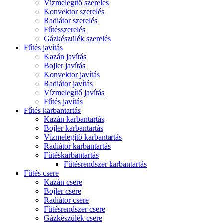
Vízmelegítő szerelés
Konvektor szerelés
Radiátor szerelés
Fűtésszerelés
Gázkészülék szerelés
Fűtés javítás
Kazán javítás
Bojler javítás
Konvektor javítás
Radiátor javítás
Vízmelegítő javítás
Fűtés javítás
Fűtés karbantartás
Kazán karbantartás
Bojler karbantartás
Vízmelegítő karbantartás
Radiátor karbantartás
Fűtéskarbantartás
Fűtésrendszer karbantartás
Fűtés csere
Kazán csere
Bojler csere
Radiátor csere
Fűtésrendszer csere
Gázkészülék csere