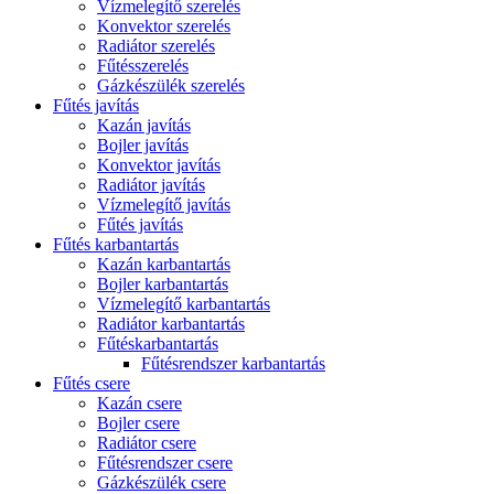
Vízmelegítő szerelés
Konvektor szerelés
Radiátor szerelés
Fűtésszerelés
Gázkészülék szerelés
Fűtés javítás
Kazán javítás
Bojler javítás
Konvektor javítás
Radiátor javítás
Vízmelegítő javítás
Fűtés javítás
Fűtés karbantartás
Kazán karbantartás
Bojler karbantartás
Vízmelegítő karbantartás
Radiátor karbantartás
Fűtéskarbantartás
Fűtésrendszer karbantartás
Fűtés csere
Kazán csere
Bojler csere
Radiátor csere
Fűtésrendszer csere
Gázkészülék csere