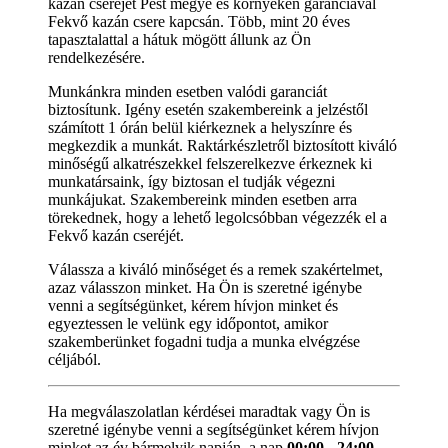
kazán cseréjét Pest megye és környékén garanciával
Fekvő kazán csere kapcsán. Több, mint 20 éves
tapasztalattal a hátuk mögött állunk az Ön
rendelkezésére.
Munkánkra minden esetben valódi garanciát
biztosítunk. Igény esetén szakembereink a jelzéstől
számított 1 órán belül kiérkeznek a helyszínre és
megkezdik a munkát. Raktárkészletről biztosított kiváló
minőségű alkatrészekkel felszerelkezve érkeznek ki
munkatársaink, így biztosan el tudják végezni
munkájukat. Szakembereink minden esetben arra
törekednek, hogy a lehető legolcsóbban végezzék el a
Fekvő kazán cseréjét.
Válassza a kiváló minőséget és a remek szakértelmet,
azaz válasszon minket. Ha Ön is szeretné igénybe
venni a segítségünket, kérem hívjon minket és
egyeztessen le velünk egy időpontot, amikor
szakemberünket fogadni tudja a munka elvégzése
céljából.
Ha megválaszolatlan kérdései maradtak vagy Ön is
szeretné igénybe venni a segítségünket kérem hívjon
minket az év bármelyik napján, a nap
00:00 - 24:00