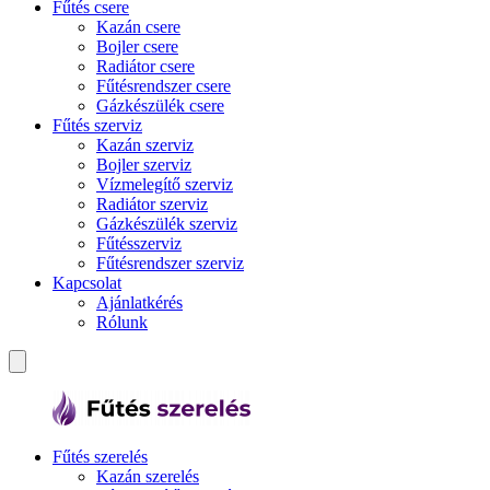
Fűtés csere
Kazán csere
Bojler csere
Radiátor csere
Fűtésrendszer csere
Gázkészülék csere
Fűtés szerviz
Kazán szerviz
Bojler szerviz
Vízmelegítő szerviz
Radiátor szerviz
Gázkészülék szerviz
Fűtésszerviz
Fűtésrendszer szerviz
Kapcsolat
Ajánlatkérés
Rólunk
Fűtés szerelés
Kazán szerelés