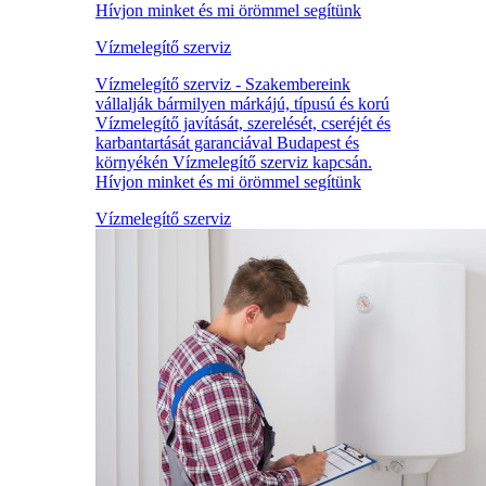
Hívjon minket és mi örömmel segítünk
Vízmelegítő szerviz
Vízmelegítő szerviz - Szakembereink
vállalják bármilyen márkájú, típusú és korú
Vízmelegítő javítását, szerelését, cseréjét és
karbantartását garanciával Budapest és
környékén Vízmelegítő szerviz kapcsán.
Hívjon minket és mi örömmel segítünk
Vízmelegítő szerviz