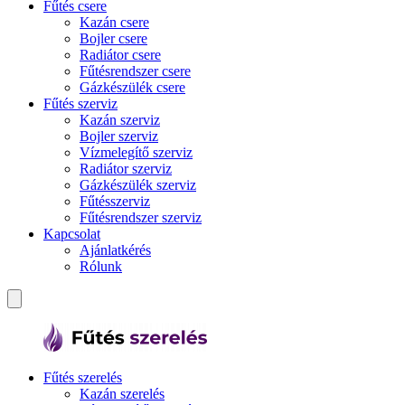
Fűtés csere
Kazán csere
Bojler csere
Radiátor csere
Fűtésrendszer csere
Gázkészülék csere
Fűtés szerviz
Kazán szerviz
Bojler szerviz
Vízmelegítő szerviz
Radiátor szerviz
Gázkészülék szerviz
Fűtésszerviz
Fűtésrendszer szerviz
Kapcsolat
Ajánlatkérés
Rólunk
Fűtés szerelés
Kazán szerelés