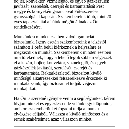
bojler, konvektor, vízmelegítő, és egyéb gázkészülék
javítását, szerelését, cseréjét és karbantartását Pest
megye és környékén garanciával Fűtésszerelés
gyorsszolgálat kapcsán. Szakembereink több, mint 20
éves tapasztalattal a hátuk mögött állnak az Ön
rendelkezésére.
Munkánkra minden esetben valódi garanciát
biztosítunk. Igény esetén szakembereink a jelzéstől
számított 1 órán belül kiérkeznek a helyszínre és
megkezdik a munkát. Szakembereink minden esetben
arra törekednek, hogy a lehető legolcsóbban végezzék
el a kazán, bojler, konvektor, vízmelegítő, és egyéb
gázkészülék javítását, szerelését, cseréjét és
karbantartását. Raktárkészletről biztosított kiváló
minőségű alkatrészekkel felszerelkezve érkeznek ki
munkatársaink, így biztosan el tudják végezni
munkájukat.
Ha Ön is szeretné igénybe venni a segítségünket, kérem
hívjon minket és egyeztessen le velünk egy időpontot,
amikor szakemberünket fogadni tudja a munka
elvégzése céljából. Válassza a kiváló minőséget és a
remek szakértelmet, azaz válasszon minket.