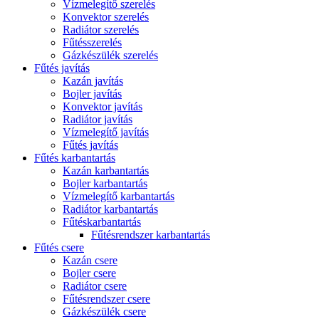
Vízmelegítő szerelés
Konvektor szerelés
Radiátor szerelés
Fűtésszerelés
Gázkészülék szerelés
Fűtés javítás
Kazán javítás
Bojler javítás
Konvektor javítás
Radiátor javítás
Vízmelegítő javítás
Fűtés javítás
Fűtés karbantartás
Kazán karbantartás
Bojler karbantartás
Vízmelegítő karbantartás
Radiátor karbantartás
Fűtéskarbantartás
Fűtésrendszer karbantartás
Fűtés csere
Kazán csere
Bojler csere
Radiátor csere
Fűtésrendszer csere
Gázkészülék csere