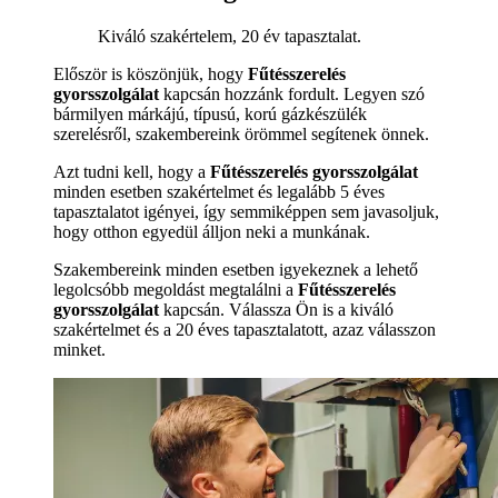
Kiváló szakértelem, 20 év tapasztalat.
Először is köszönjük, hogy
Fűtésszerelés
gyorsszolgálat
kapcsán hozzánk fordult. Legyen szó
bármilyen márkájú, típusú, korú gázkészülék
szerelésről, szakembereink örömmel segítenek önnek.
Azt tudni kell, hogy a
Fűtésszerelés gyorsszolgálat
minden esetben szakértelmet és legalább 5 éves
tapasztalatot igényei, így semmiképpen sem javasoljuk,
hogy otthon egyedül álljon neki a munkának.
Szakembereink minden esetben igyekeznek a lehető
legolcsóbb megoldást megtalálni a
Fűtésszerelés
gyorsszolgálat
kapcsán. Válassza Ön is a kiváló
szakértelmet és a 20 éves tapasztalatott, azaz válasszon
minket.