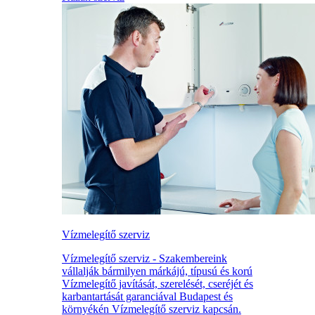
Vízmelegítő szerviz
Vízmelegítő szerviz - Szakembereink
vállalják bármilyen márkájú, típusú és korú
Vízmelegítő javítását, szerelését, cseréjét és
karbantartását garanciával Budapest és
környékén Vízmelegítő szerviz kapcsán.