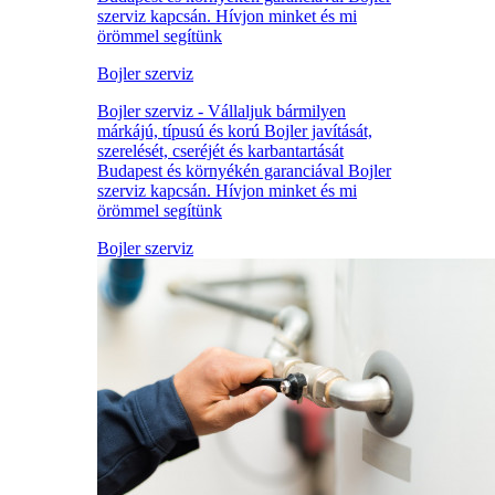
szerviz kapcsán. Hívjon minket és mi
örömmel segítünk
Bojler szerviz
Bojler szerviz - Vállaljuk bármilyen
márkájú, típusú és korú Bojler javítását,
szerelését, cseréjét és karbantartását
Budapest és környékén garanciával Bojler
szerviz kapcsán. Hívjon minket és mi
örömmel segítünk
Bojler szerviz