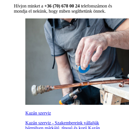
Hívjon minket a
+36 (70) 678 00 24
telefonszámon és
mondja el nekünk, hogy miben segíthetünk önnek.
Kazán szerviz
Kazán szerviz - Szakembereink vállalják
bármilyen márkájú, típusú és korú Kazán