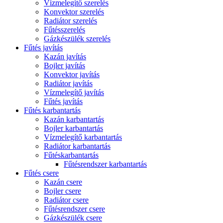
Vízmelegítő szerelés
Konvektor szerelés
Radiátor szerelés
Fűtésszerelés
Gázkészülék szerelés
Fűtés javítás
Kazán javítás
Bojler javítás
Konvektor javítás
Radiátor javítás
Vízmelegítő javítás
Fűtés javítás
Fűtés karbantartás
Kazán karbantartás
Bojler karbantartás
Vízmelegítő karbantartás
Radiátor karbantartás
Fűtéskarbantartás
Fűtésrendszer karbantartás
Fűtés csere
Kazán csere
Bojler csere
Radiátor csere
Fűtésrendszer csere
Gázkészülék csere