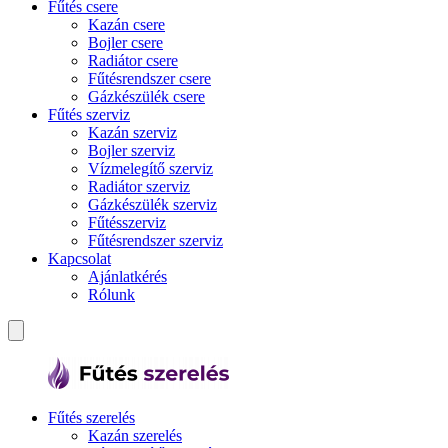
Fűtés csere
Kazán csere
Bojler csere
Radiátor csere
Fűtésrendszer csere
Gázkészülék csere
Fűtés szerviz
Kazán szerviz
Bojler szerviz
Vízmelegítő szerviz
Radiátor szerviz
Gázkészülék szerviz
Fűtésszerviz
Fűtésrendszer szerviz
Kapcsolat
Ajánlatkérés
Rólunk
Fűtés szerelés
Kazán szerelés