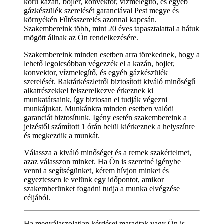
korú kazán, bojler, konvektor, vízmelegítő, és egyéb
gázkészülék szerelését garanciával Pest megye és
környékén Fűtésszerelés azonnal kapcsán.
Szakembereink több, mint 20 éves tapasztalattal a hátuk
mögött állnak az Ön rendelkezésére.
Szakembereink minden esetben arra törekednek, hogy a
lehető legolcsóbban végezzék el a kazán, bojler,
konvektor, vízmelegítő, és egyéb gázkészülék
szerelését. Raktárkészletről biztosított kiváló minőségű
alkatrészekkel felszerelkezve érkeznek ki
munkatársaink, így biztosan el tudják végezni
munkájukat. Munkánkra minden esetben valódi
garanciát biztosítunk. Igény esetén szakembereink a
jelzéstől számított 1 órán belül kiérkeznek a helyszínre
és megkezdik a munkát.
Válassza a kiváló minőséget és a remek szakértelmet,
azaz válasszon minket. Ha Ön is szeretné igénybe
venni a segítségünket, kérem hívjon minket és
egyeztessen le velünk egy időpontot, amikor
szakemberünket fogadni tudja a munka elvégzése
céljából.
Ha megválaszolatlan kérdései maradtak vagy Ön is