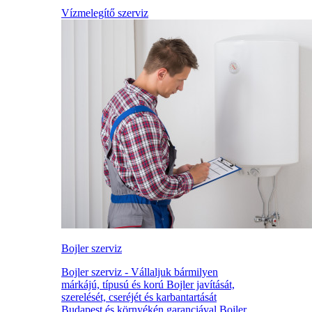
Vízmelegítő szerviz
Bojler szerviz
Bojler szerviz - Vállaljuk bármilyen
márkájú, típusú és korú Bojler javítását,
szerelését, cseréjét és karbantartását
Budapest és környékén garanciával Bojler